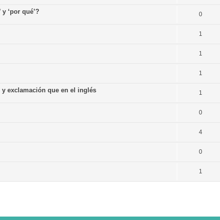
’ y ‘por qué’?
0
1
1
1
n y exclamación que en el inglés
1
0
4
0
1