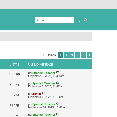
Buscar
Búsqueda avanza
1
2
3
4
5
Siguiente
112 temas
VISTAS
ÚLTIMO MENSAJE
V
por
Spanish Teacher
106560
e
Diciembre 6, 2023, 11:49 am
r
ú
V
por
Spanish Teacher
51074
l
e
Diciembre 6, 2023, 11:47 am
t
r
i
ú
V
por
admin
m
54924
l
e
Diciembre 1, 2023, 1:15 pm
o
t
r
m
i
ú
e
V
por
Spanish Teacher
m
56025
l
n
e
Noviembre 24, 2023, 10:41 am
o
t
s
r
m
i
a
ú
e
V
por
Spanish Teacher
m
55575
j
l