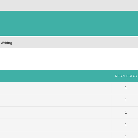
 Writing
queda avanzada
RESPUESTAS
1
1
1
1
1