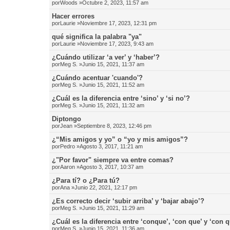
por
Woods
»Octubre 2, 2023, 11:57 am
Hacer errores
por
Laurie
»Noviembre 17, 2023, 12:31 pm
qué significa la palabra "ya"
por
Laurie
»Noviembre 17, 2023, 9:43 am
¿Cuándo utilizar ‘a ver’ y ‘haber’?
por
Meg S.
»Junio 15, 2021, 11:37 am
¿Cuándo acentuar 'cuando'?
por
Meg S.
»Junio 15, 2021, 11:52 am
¿Cuál es la diferencia entre ‘sino’ y ‘si no’?
por
Meg S.
»Junio 15, 2021, 11:32 am
Diptongo
por
Jean
»Septiembre 8, 2023, 12:46 pm
¿“Mis amigos y yo” o “yo y mis amigos”?
por
Pedro
»Agosto 3, 2017, 11:21 am
¿"Por favor" siempre va entre comas?
por
Aaron
»Agosto 3, 2017, 10:37 am
¿Para tí? o ¿Para tú?
por
Ana
»Junio 22, 2021, 12:17 pm
¿Es correcto decir ‘subir arriba’ y ‘bajar abajo’?
por
Meg S.
»Junio 15, 2021, 11:29 am
¿Cuál es la diferencia entre ‘conque’, ‘con que’ y ‘con 
por
Meg S.
»Junio 15, 2021, 11:36 am