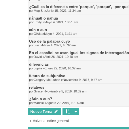
¿Cuál es la diferencia entre ‘porque’, ‘porqué’, ‘por que
por
Meg S.
»Junio 15, 2021, 11:34 am
náhuatl o nahua
por
Emilly
»Mayo 4, 2021, 10:51 am
aún o aun
por
Olivia
»Mayo 4, 2021, 11:11 am
Uso de la palabra cuyo
por
Luis
»Mayo 4, 2021, 10:32 am
En el español se usan igual los signos de interrogació
por
David
»Abril 26, 2021, 10:40 am
diferencias
por
Lupita
»Enero 22, 2020, 10:32 am
futuro de subjuntivo
por
Gregory Mc Luhan
»Noviembre 9, 2017, 9:47 am
relativos
por
Grace
»Noviembre 5, 2019, 10:32 am
¿Aún o aun?
por
Maddie
»Agosto 22, 2019, 10:16 am
Nuevo Tema
Volver a Índice general