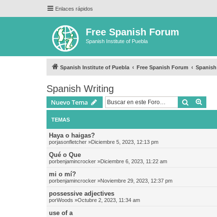
Enlaces rápidos
Free Spanish Forum
Spanish Institute of Puebla
Spanish Institute of Puebla
Free Spanish Forum
Spanish
Spanish Writing
Buscar
Bús
Nuevo Tema
TEMAS
Haya o haigas?
por
jasonfletcher
»Diciembre 5, 2023, 12:13 pm
Qué o Que
por
benjamincrocker
»Diciembre 6, 2023, 11:22 am
mi o mí?
por
benjamincrocker
»Noviembre 29, 2023, 12:37 pm
possessive adjectives
por
Woods
»Octubre 2, 2023, 11:34 am
use of a