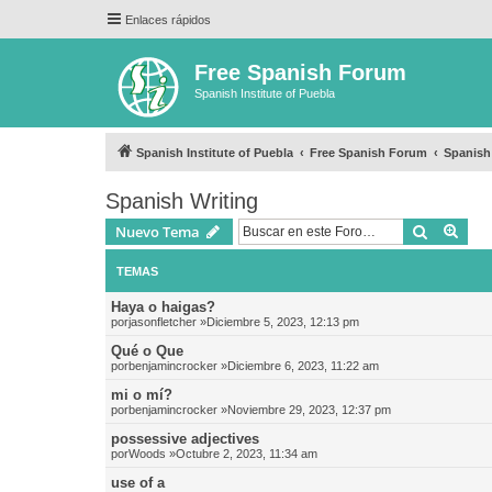
Enlaces rápidos
Free Spanish Forum
Spanish Institute of Puebla
Spanish Institute of Puebla
Free Spanish Forum
Spanish
Spanish Writing
Buscar
Bús
Nuevo Tema
TEMAS
Haya o haigas?
por
jasonfletcher
»Diciembre 5, 2023, 12:13 pm
Qué o Que
por
benjamincrocker
»Diciembre 6, 2023, 11:22 am
mi o mí?
por
benjamincrocker
»Noviembre 29, 2023, 12:37 pm
possessive adjectives
por
Woods
»Octubre 2, 2023, 11:34 am
use of a