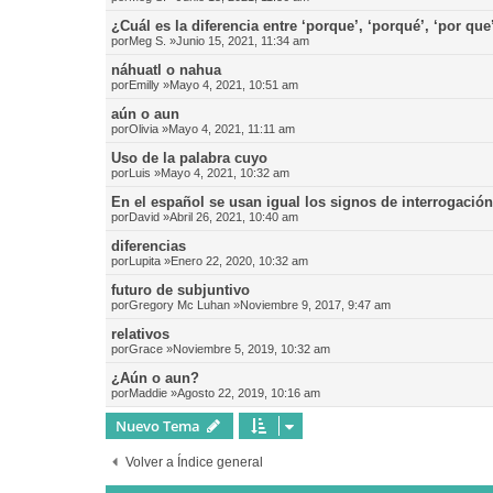
¿Cuál es la diferencia entre ‘porque’, ‘porqué’, ‘por que
por
Meg S.
»Junio 15, 2021, 11:34 am
náhuatl o nahua
por
Emilly
»Mayo 4, 2021, 10:51 am
aún o aun
por
Olivia
»Mayo 4, 2021, 11:11 am
Uso de la palabra cuyo
por
Luis
»Mayo 4, 2021, 10:32 am
En el español se usan igual los signos de interrogació
por
David
»Abril 26, 2021, 10:40 am
diferencias
por
Lupita
»Enero 22, 2020, 10:32 am
futuro de subjuntivo
por
Gregory Mc Luhan
»Noviembre 9, 2017, 9:47 am
relativos
por
Grace
»Noviembre 5, 2019, 10:32 am
¿Aún o aun?
por
Maddie
»Agosto 22, 2019, 10:16 am
Nuevo Tema
Volver a Índice general