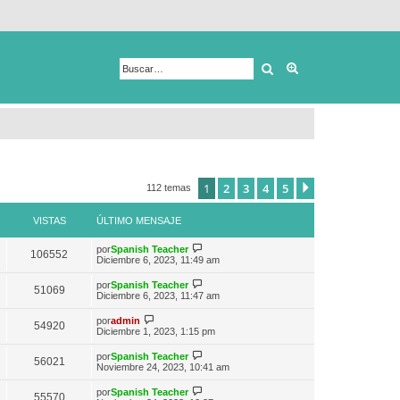
Buscar
Búsqueda avanza
1
2
3
4
5
Siguiente
112 temas
VISTAS
ÚLTIMO MENSAJE
V
por
Spanish Teacher
106552
e
Diciembre 6, 2023, 11:49 am
r
ú
V
por
Spanish Teacher
51069
l
e
Diciembre 6, 2023, 11:47 am
t
r
i
ú
V
por
admin
m
54920
l
e
Diciembre 1, 2023, 1:15 pm
o
t
r
m
i
ú
e
V
por
Spanish Teacher
m
56021
l
n
e
Noviembre 24, 2023, 10:41 am
o
t
s
r
m
i
a
ú
e
V
por
Spanish Teacher
m
55570
j
l