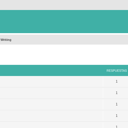
 Writing
queda avanzada
RESPUESTAS
1
1
1
1
1