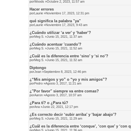
por
Woods
»Octubre 2, 2023, 11:57 am
Hacer errores
por
Laurie
»Noviembre 17, 2023, 12:31 pm
qué significa la palabra "ya"
por
Laurie
»Noviembre 17, 2023, 9:43 am
¿Cuándo utilizar ‘a ver’ y ‘haber’?
por
Meg S.
»Junio 15, 2021, 11:37 am
¿Cuándo acentuar 'cuando'?
por
Meg S.
»Junio 15, 2021, 11:52 am
¿Cuál es la diferencia entre ‘sino’ y ‘si no’?
por
Meg S.
»Junio 15, 2021, 11:32 am
Diptongo
por
Jean
»Septiembre 8, 2023, 12:46 pm
¿“Mis amigos y yo” o “yo y mis amigos”?
por
Pedro
»Agosto 3, 2017, 11:21 am
¿"Por favor" siempre va entre comas?
por
Aaron
»Agosto 3, 2017, 10:37 am
¿Para tí? o ¿Para tú?
por
Ana
»Junio 22, 2021, 12:17 pm
¿Es correcto decir ‘subir arriba’ y ‘bajar abajo’?
por
Meg S.
»Junio 15, 2021, 11:29 am
¿Cuál es la diferencia entre ‘conque’, ‘con que’ y ‘con 
por
Meg S.
»Junio 15, 2021, 11:36 am