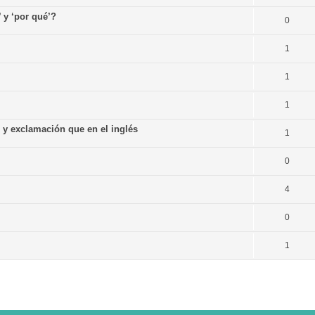
’ y ‘por qué’?
0
1
1
1
n y exclamación que en el inglés
1
0
4
0
1