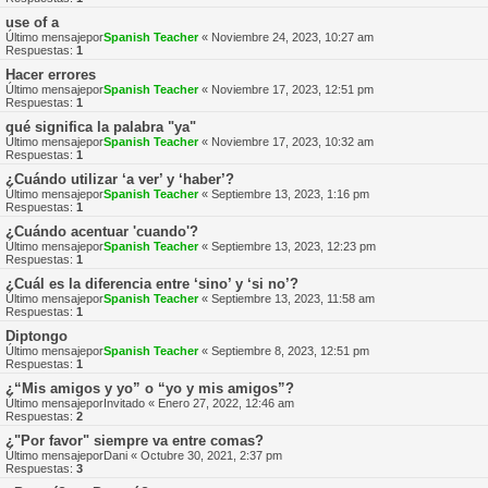
use of a
Último mensajepor
Spanish Teacher
«
Noviembre 24, 2023, 10:27 am
Respuestas:
1
Hacer errores
Último mensajepor
Spanish Teacher
«
Noviembre 17, 2023, 12:51 pm
Respuestas:
1
qué significa la palabra "ya"
Último mensajepor
Spanish Teacher
«
Noviembre 17, 2023, 10:32 am
Respuestas:
1
¿Cuándo utilizar ‘a ver’ y ‘haber’?
Último mensajepor
Spanish Teacher
«
Septiembre 13, 2023, 1:16 pm
Respuestas:
1
¿Cuándo acentuar 'cuando'?
Último mensajepor
Spanish Teacher
«
Septiembre 13, 2023, 12:23 pm
Respuestas:
1
¿Cuál es la diferencia entre ‘sino’ y ‘si no’?
Último mensajepor
Spanish Teacher
«
Septiembre 13, 2023, 11:58 am
Respuestas:
1
Diptongo
Último mensajepor
Spanish Teacher
«
Septiembre 8, 2023, 12:51 pm
Respuestas:
1
¿“Mis amigos y yo” o “yo y mis amigos”?
Último mensajepor
Invitado
«
Enero 27, 2022, 12:46 am
Respuestas:
2
¿"Por favor" siempre va entre comas?
Último mensajepor
Dani
«
Octubre 30, 2021, 2:37 pm
Respuestas:
3