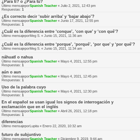
¿Para tí? o ¿Para tú?
Último mensajepor
Spanish Teacher
«
Julio 2, 2021, 12:43 pm
Respuestas:
1
¿Es correcto decir ‘subir arriba’ y ‘bajar abajo’?
Último mensajepor
Spanish Teacher
«
Junio 17, 2021, 12:55 pm
Respuestas:
1
¿Cuál es la diferencia entre ‘conque’, ‘con que’ y ‘con qué’?
Último mensajepor
Meg S.
«
Junio 15, 2021, 11:36 am
¿Cuál es la diferencia entre ‘porque’, ‘porqué’, ‘por que’ y ‘por qué’?
Último mensajepor
Meg S.
«
Junio 15, 2021, 11:34 am
náhuatl o nahua
Último mensajepor
Spanish Teacher
«
Mayo 4, 2021, 12:55 pm
Respuestas:
1
aún o aun
Último mensajepor
Spanish Teacher
«
Mayo 4, 2021, 12:45 pm
Respuestas:
1
Uso de la palabra cuyo
Último mensajepor
Spanish Teacher
«
Mayo 4, 2021, 12:30 pm
Respuestas:
1
En el español se usan igual los signos de interrogación y
exclamación que en el inglés
Último mensajepor
Spanish Teacher
«
Abril 26, 2021, 12:18 pm
Respuestas:
1
diferencias
Último mensajepor
Lupita
«
Enero 22, 2020, 10:32 am
futuro de subjuntivo
Último mensajepor
Spanish Teacher
«
Diciembre 9, 2019, 9:44 am