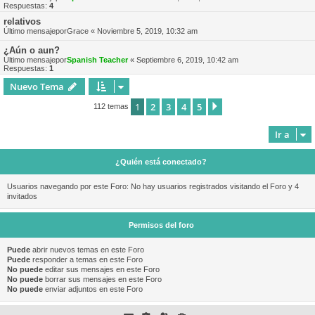
Respuestas:
4
relativos
Último mensajepor
Grace
«
Noviembre 5, 2019, 10:32 am
¿Aún o aun?
Último mensajepor
Spanish Teacher
«
Septiembre 6, 2019, 10:42 am
Respuestas:
1
Nuevo Tema
1
2
3
4
5
Siguiente
112 temas
Ir a
¿Quién está conectado?
Usuarios navegando por este Foro: No hay usuarios registrados visitando el Foro y 4
invitados
Permisos del foro
Puede
abrir nuevos temas en este Foro
Puede
responder a temas en este Foro
No puede
editar sus mensajes en este Foro
No puede
borrar sus mensajes en este Foro
No puede
enviar adjuntos en este Foro