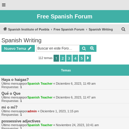
Free Spanish Forum
B
Spanish Institute of Puebla
Free Spanish Forum
Spanish Writing
u
Spanish Writing
s
Buscar
Búsqueda avanzad
Nuevo Tema
c
a
1
2
3
4
5
Siguiente
112 temas
r
Temas
Haya o haigas?
Último mensajepor
Spanish Teacher
«
Diciembre 6, 2023, 11:49 am
Respuestas:
1
Qué o Que
Último mensajepor
Spanish Teacher
«
Diciembre 6, 2023, 11:47 am
Respuestas:
1
mi o mí?
Último mensajepor
admin
«
Diciembre 1, 2023, 1:15 pm
Respuestas:
1
possessive adjectives
Último mensajepor
Spanish Teacher
«
Noviembre 24, 2023, 10:41 am
Respuestas:
1