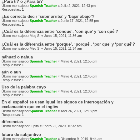
¿Para tí? o ¿Para tú?
Último mensajepor
Spanish Teacher
«
Julio 2, 2021, 12:43 pm
Respuestas:
1
¿Es correcto decir ‘subir arriba’ y ‘bajar abajo’?
Último mensajepor
Spanish Teacher
«
Junio 17, 2021, 12:55 pm
Respuestas:
1
¿Cuál es la diferencia entre ‘conque’, ‘con que’ y ‘con qué’?
Último mensajepor
Meg S.
«
Junio 15, 2021, 11:36 am
¿Cuál es la diferencia entre ‘porque’, ‘porqué’, ‘por que’ y ‘por qué’?
Último mensajepor
Meg S.
«
Junio 15, 2021, 11:34 am
náhuatl o nahua
Último mensajepor
Spanish Teacher
«
Mayo 4, 2021, 12:55 pm
Respuestas:
1
aún o aun
Último mensajepor
Spanish Teacher
«
Mayo 4, 2021, 12:45 pm
Respuestas:
1
Uso de la palabra cuyo
Último mensajepor
Spanish Teacher
«
Mayo 4, 2021, 12:30 pm
Respuestas:
1
En el español se usan igual los signos de interrogación y
exclamación que en el inglés
Último mensajepor
Spanish Teacher
«
Abril 26, 2021, 12:18 pm
Respuestas:
1
diferencias
Último mensajepor
Lupita
«
Enero 22, 2020, 10:32 am
futuro de subjuntivo
Último mensajepor
Spanish Teacher
«
Diciembre 9, 2019, 9:44 am