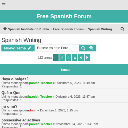
Free Spanish Forum
B
Spanish Institute of Puebla
Free Spanish Forum
Spanish Writing
u
Spanish Writing
s
Buscar
Búsqueda avanzad
Nuevo Tema
c
a
1
2
3
4
5
Siguiente
112 temas
r
Temas
Haya o haigas?
Último mensajepor
Spanish Teacher
«
Diciembre 6, 2023, 11:49 am
Respuestas:
1
Qué o Que
Último mensajepor
Spanish Teacher
«
Diciembre 6, 2023, 11:47 am
Respuestas:
1
mi o mí?
Último mensajepor
admin
«
Diciembre 1, 2023, 1:15 pm
Respuestas:
1
possessive adjectives
Último mensajepor
Spanish Teacher
«
Noviembre 24, 2023, 10:41 am
Respuestas:
1