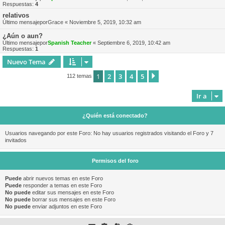
Respuestas:
4
relativos
Último mensajepor
Grace
«
Noviembre 5, 2019, 10:32 am
¿Aún o aun?
Último mensajepor
Spanish Teacher
«
Septiembre 6, 2019, 10:42 am
Respuestas:
1
Nuevo Tema
1
2
3
4
5
Siguiente
112 temas
Ir a
¿Quién está conectado?
Usuarios navegando por este Foro: No hay usuarios registrados visitando el Foro y 7
invitados
Permisos del foro
Puede
abrir nuevos temas en este Foro
Puede
responder a temas en este Foro
No puede
editar sus mensajes en este Foro
No puede
borrar sus mensajes en este Foro
No puede
enviar adjuntos en este Foro