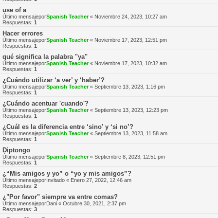
use of a
Último mensajepor
Spanish Teacher
«
Noviembre 24, 2023, 10:27 am
Respuestas:
1
Hacer errores
Último mensajepor
Spanish Teacher
«
Noviembre 17, 2023, 12:51 pm
Respuestas:
1
qué significa la palabra "ya"
Último mensajepor
Spanish Teacher
«
Noviembre 17, 2023, 10:32 am
Respuestas:
1
¿Cuándo utilizar ‘a ver’ y ‘haber’?
Último mensajepor
Spanish Teacher
«
Septiembre 13, 2023, 1:16 pm
Respuestas:
1
¿Cuándo acentuar 'cuando'?
Último mensajepor
Spanish Teacher
«
Septiembre 13, 2023, 12:23 pm
Respuestas:
1
¿Cuál es la diferencia entre ‘sino’ y ‘si no’?
Último mensajepor
Spanish Teacher
«
Septiembre 13, 2023, 11:58 am
Respuestas:
1
Diptongo
Último mensajepor
Spanish Teacher
«
Septiembre 8, 2023, 12:51 pm
Respuestas:
1
¿“Mis amigos y yo” o “yo y mis amigos”?
Último mensajepor
Invitado
«
Enero 27, 2022, 12:46 am
Respuestas:
2
¿"Por favor" siempre va entre comas?
Último mensajepor
Dani
«
Octubre 30, 2021, 2:37 pm
Respuestas:
3