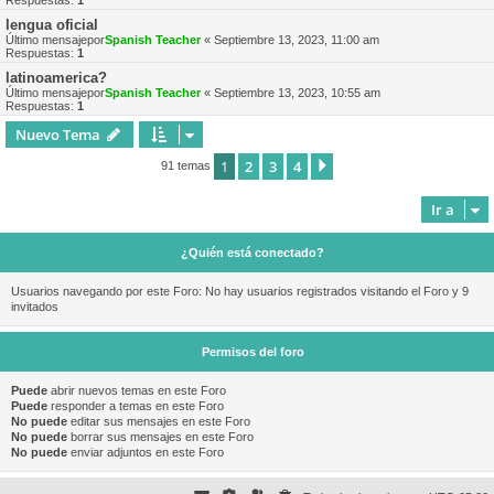
Respuestas:
1
lengua oficial
Último mensajepor
Spanish Teacher
«
Septiembre 13, 2023, 11:00 am
Respuestas:
1
latinoamerica?
Último mensajepor
Spanish Teacher
«
Septiembre 13, 2023, 10:55 am
Respuestas:
1
Nuevo Tema
1
2
3
4
Siguiente
91 temas
Ir a
¿Quién está conectado?
Usuarios navegando por este Foro: No hay usuarios registrados visitando el Foro y 9
invitados
Permisos del foro
Puede
abrir nuevos temas en este Foro
Puede
responder a temas en este Foro
No puede
editar sus mensajes en este Foro
No puede
borrar sus mensajes en este Foro
No puede
enviar adjuntos en este Foro