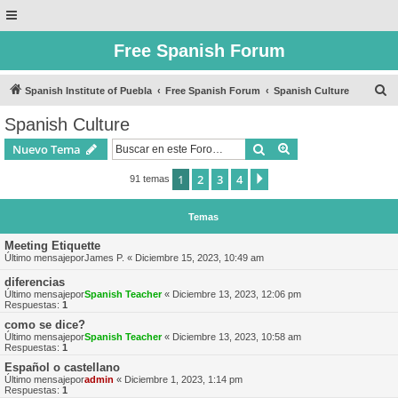
Free Spanish Forum
B
Spanish Institute of Puebla
Free Spanish Forum
Spanish Culture
u
Spanish Culture
s
Buscar
Búsqueda avanzad
Nuevo Tema
c
a
1
2
3
4
Siguiente
91 temas
r
Temas
Meeting Etiquette
Último mensajepor
James P.
«
Diciembre 15, 2023, 10:49 am
diferencias
Último mensajepor
Spanish Teacher
«
Diciembre 13, 2023, 12:06 pm
Respuestas:
1
como se dice?
Último mensajepor
Spanish Teacher
«
Diciembre 13, 2023, 10:58 am
Respuestas:
1
Español o castellano
Último mensajepor
admin
«
Diciembre 1, 2023, 1:14 pm
Respuestas:
1