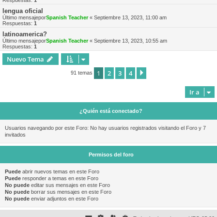
Respuestas:
1
lengua oficial
Último mensajepor
Spanish Teacher
«
Septiembre 13, 2023, 11:00 am
Respuestas:
1
latinoamerica?
Último mensajepor
Spanish Teacher
«
Septiembre 13, 2023, 10:55 am
Respuestas:
1
Nuevo Tema
1
2
3
4
Siguiente
91 temas
Ir a
¿Quién está conectado?
Usuarios navegando por este Foro: No hay usuarios registrados visitando el Foro y 7
invitados
Permisos del foro
Puede
abrir nuevos temas en este Foro
Puede
responder a temas en este Foro
No puede
editar sus mensajes en este Foro
No puede
borrar sus mensajes en este Foro
No puede
enviar adjuntos en este Foro