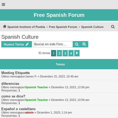
Free Spanish Forum
B
Spanish Institute of Puebla
Free Spanish Forum
Spanish Culture
u
Spanish Culture
s
Buscar
Búsqueda avanzad
Nuevo Tema
c
a
1
2
3
4
Siguiente
91 temas
r
Temas
Meeting Etiquette
Último mensajepor
James P.
«
Diciembre 15, 2023, 10:49 am
diferencias
Último mensajepor
Spanish Teacher
«
Diciembre 13, 2023, 12:06 pm
Respuestas:
1
como se dice?
Último mensajepor
Spanish Teacher
«
Diciembre 13, 2023, 10:58 am
Respuestas:
1
Español o castellano
Último mensajepor
admin
«
Diciembre 1, 2023, 1:14 pm
Respuestas:
1