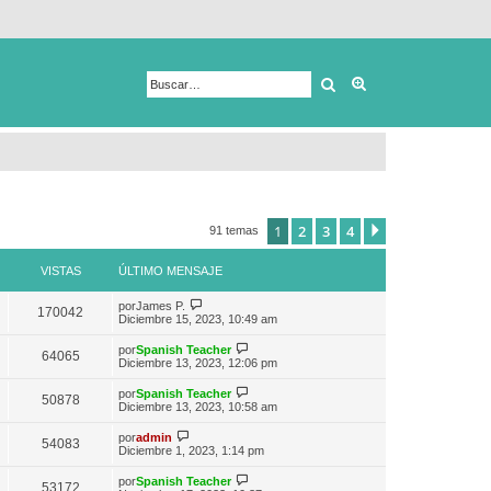
Buscar
Búsqueda avanza
1
2
3
4
Siguiente
91 temas
VISTAS
ÚLTIMO MENSAJE
V
por
James P.
170042
e
Diciembre 15, 2023, 10:49 am
r
ú
V
por
Spanish Teacher
64065
l
e
Diciembre 13, 2023, 12:06 pm
t
r
i
ú
V
por
Spanish Teacher
m
50878
l
e
Diciembre 13, 2023, 10:58 am
o
t
r
m
i
ú
V
e
por
admin
m
54083
l
e
n
Diciembre 1, 2023, 1:14 pm
o
t
r
s
m
i
ú
a
e
V
por
Spanish Teacher
m
53172
l
j