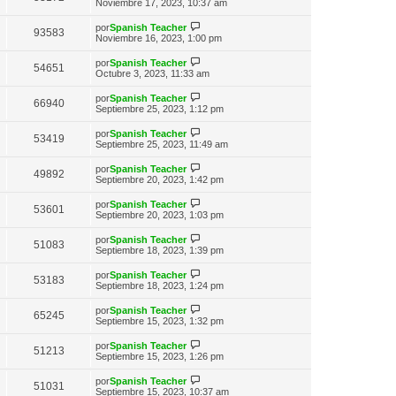
n
e
Noviembre 17, 2023, 10:37 am
o
t
e
s
r
m
i
a
ú
e
V
por
Spanish Teacher
m
93583
j
l
n
e
Noviembre 16, 2023, 1:00 pm
o
e
t
s
r
m
i
a
ú
e
V
por
Spanish Teacher
m
54651
j
l
n
e
Octubre 3, 2023, 11:33 am
o
e
t
s
r
m
i
a
ú
e
V
por
Spanish Teacher
m
66940
j
l
n
e
Septiembre 25, 2023, 1:12 pm
o
e
t
s
r
m
i
a
ú
e
V
por
Spanish Teacher
m
53419
j
l
n
e
Septiembre 25, 2023, 11:49 am
o
e
t
s
r
m
i
a
ú
e
V
por
Spanish Teacher
m
49892
j
l
n
e
Septiembre 20, 2023, 1:42 pm
o
e
t
s
r
m
i
a
ú
e
V
por
Spanish Teacher
m
53601
j
l
n
e
Septiembre 20, 2023, 1:03 pm
o
e
t
s
r
m
i
a
ú
e
V
por
Spanish Teacher
m
51083
j
l
n
e
Septiembre 18, 2023, 1:39 pm
o
e
t
s
r
m
i
a
ú
e
V
por
Spanish Teacher
m
53183
j
l
n
e
Septiembre 18, 2023, 1:24 pm
o
e
t
s
r
m
i
a
ú
e
V
por
Spanish Teacher
m
65245
j
l
n
e
Septiembre 15, 2023, 1:32 pm
o
e
t
s
r
m
i
a
ú
e
V
por
Spanish Teacher
m
51213
j
l
n
e
Septiembre 15, 2023, 1:26 pm
o
e
t
s
r
m
i
a
ú
e
V
por
Spanish Teacher
m
51031
j
l
n
e
Septiembre 15, 2023, 10:37 am
o