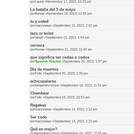
por
Laurie
»Noviembre 17, 2023, 10:33 am
La batalla del 5 de mayo
por
Renae
»Noviembre 16, 2023, 12:55 pm
tu y usted
por
marystatan
»Septiembre 21, 2023, 2:02 pm
taza or toilet
por
Steph
»Septiembre 21, 2023, 1:54 pm
cerveza
por
Renae
»Septiembre 21, 2023, 11:49 am
que significa ser codas o codos
por
Spanish Teacher
»Septiembre 20, 2023, 1:37 pm
Dia de muertos
por
Felix
»Septiembre 20, 2023, 1:00 pm
achicopalarse
por
benjamincrocker
»Septiembre 18, 2023, 11:51 am
Chambear
por
Felix
»Septiembre 18, 2023, 10:53 am
Regatear
por
marystatan
»Septiembre 14, 2023, 1:12 pm
Ser codo
por
marystatan
»Septiembre 14, 2023, 1:22 pm
Qué es mejor?
por
benjamincrocker
»Septiembre 14, 2023, 11:55 am