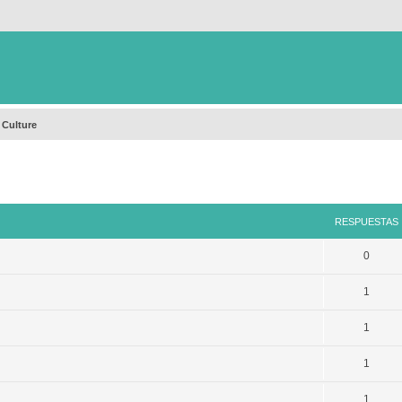
 Culture
queda avanzada
RESPUESTAS
0
1
1
1
1