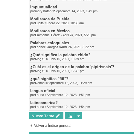
Impuntualidad
por
marystatan
»Septiembre 14, 2023, 1:49 pm
Modismos de Puebla
por
Lupita
»Enero 22, 2020, 10:30 am
Modismos en México
por
Emmanuel Pérez
»Abril 24, 2021, 5:29 pm
Palabras coloquiales
por
Leonel Gallegos
»Abril 26, 2021, 8:22 am
¿Qué significa la palabra chido?
por
Meg S.
»Junio 15, 2021, 10:39 am
¿Cuál es el origen de la palabra 'pipirisnais'?
por
Meg S.
»Junio 15, 2021, 12:41 pm
¿qué significa "fifí"?
por
Renae
»Septiembre 12, 2023, 11:29 am
lengua oficial
por
Laurie
»Septiembre 12, 2023, 1:51 pm
latinoamerica?
por
Laurie
»Septiembre 12, 2023, 1:54 pm
Nuevo Tema
Volver a Índice general