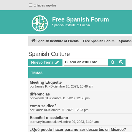
Enlaces rápidos
Free Spanish Forum
Spanish Institute of Puebla
Spanish Institute of Puebla
Free Spanish Forum
Spanish
Spanish Culture
Buscar
Bús
Nuevo Tema
TEMAS
Meeting Etiquette
por
James P.
»Diciembre 15, 2023, 10:49 am
diferencias
por
Woods
»Diciembre 11, 2023, 12:50 pm
como se dice?
por
Laurie
»Diciembre 11, 2023, 12:23 pm
Español o castellano
por
marylinjacob
»Noviembre 29, 2023, 11:24 am
¿Qué puedo hacer para no ser descortés en México?