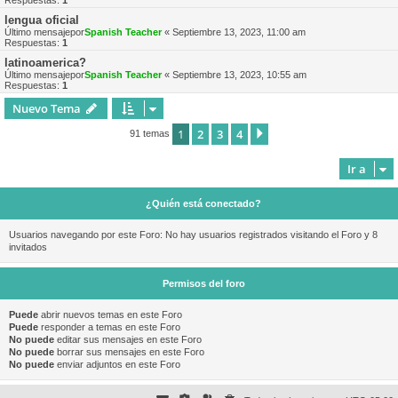
Respuestas:
1
lengua oficial
Último mensajepor
Spanish Teacher
«
Septiembre 13, 2023, 11:00 am
Respuestas:
1
latinoamerica?
Último mensajepor
Spanish Teacher
«
Septiembre 13, 2023, 10:55 am
Respuestas:
1
Nuevo Tema
1
2
3
4
Siguiente
91 temas
Ir a
¿Quién está conectado?
Usuarios navegando por este Foro: No hay usuarios registrados visitando el Foro y 8
invitados
Permisos del foro
Puede
abrir nuevos temas en este Foro
Puede
responder a temas en este Foro
No puede
editar sus mensajes en este Foro
No puede
borrar sus mensajes en este Foro
No puede
enviar adjuntos en este Foro