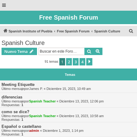
Free Spanish Forum
B
Spanish Institute of Puebla
Free Spanish Forum
Spanish Culture
u
Spanish Culture
s
Buscar
Búsqueda avanzad
Nuevo Tema
c
a
1
2
3
4
Siguiente
91 temas
r
Temas
Meeting Etiquette
Último mensajepor
James P.
«
Diciembre 15, 2023, 10:49 am
diferencias
Último mensajepor
Spanish Teacher
«
Diciembre 13, 2023, 12:06 pm
Respuestas:
1
como se dice?
Último mensajepor
Spanish Teacher
«
Diciembre 13, 2023, 10:58 am
Respuestas:
1
Español o castellano
Último mensajepor
admin
«
Diciembre 1, 2023, 1:14 pm
Respuestas:
1