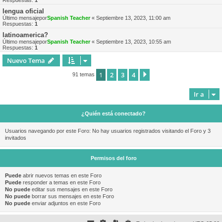
Respuestas:
1
lengua oficial
Último mensajepor
Spanish Teacher
«
Septiembre 13, 2023, 11:00 am
Respuestas:
1
latinoamerica?
Último mensajepor
Spanish Teacher
«
Septiembre 13, 2023, 10:55 am
Respuestas:
1
Nuevo Tema
1
2
3
4
Siguiente
91 temas
Ir a
¿Quién está conectado?
Usuarios navegando por este Foro: No hay usuarios registrados visitando el Foro y 3
invitados
Permisos del foro
Puede
abrir nuevos temas en este Foro
Puede
responder a temas en este Foro
No puede
editar sus mensajes en este Foro
No puede
borrar sus mensajes en este Foro
No puede
enviar adjuntos en este Foro