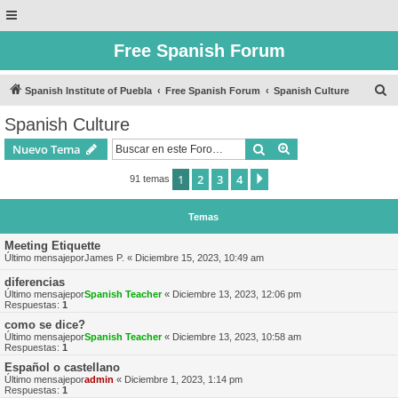
Free Spanish Forum
B
Spanish Institute of Puebla
Free Spanish Forum
Spanish Culture
u
Spanish Culture
s
Buscar
Búsqueda avanzad
Nuevo Tema
c
a
1
2
3
4
Siguiente
91 temas
r
Temas
Meeting Etiquette
Último mensajepor
James P.
«
Diciembre 15, 2023, 10:49 am
diferencias
Último mensajepor
Spanish Teacher
«
Diciembre 13, 2023, 12:06 pm
Respuestas:
1
como se dice?
Último mensajepor
Spanish Teacher
«
Diciembre 13, 2023, 10:58 am
Respuestas:
1
Español o castellano
Último mensajepor
admin
«
Diciembre 1, 2023, 1:14 pm
Respuestas:
1