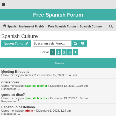
Free Spanish Forum
B
Spanish Institute of Puebla
Free Spanish Forum
Spanish Culture
u
Spanish Culture
s
Buscar
Búsqueda avanzad
Nuevo Tema
c
a
1
2
3
4
Siguiente
91 temas
r
Temas
Meeting Etiquette
Último mensajepor
James P.
«
Diciembre 15, 2023, 10:49 am
diferencias
Último mensajepor
Spanish Teacher
«
Diciembre 13, 2023, 12:06 pm
Respuestas:
1
como se dice?
Último mensajepor
Spanish Teacher
«
Diciembre 13, 2023, 10:58 am
Respuestas:
1
Español o castellano
Último mensajepor
admin
«
Diciembre 1, 2023, 1:14 pm
Respuestas:
1