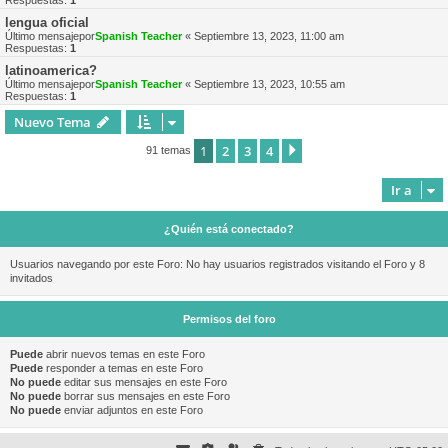
Respuestas:
1
lengua oficial
Último mensajepor
Spanish Teacher
«
Septiembre 13, 2023, 11:00 am
Respuestas:
1
latinoamerica?
Último mensajepor
Spanish Teacher
«
Septiembre 13, 2023, 10:55 am
Respuestas:
1
Nuevo Tema
1
2
3
4
Siguiente
91 temas
Ir a
¿Quién está conectado?
Usuarios navegando por este Foro: No hay usuarios registrados visitando el Foro y 8
invitados
Permisos del foro
Puede
abrir nuevos temas en este Foro
Puede
responder a temas en este Foro
No puede
editar sus mensajes en este Foro
No puede
borrar sus mensajes en este Foro
No puede
enviar adjuntos en este Foro