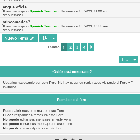
Respuestas:
1
lengua oficial
Último mensajepor
Spanish Teacher
«
Septiembre 13, 2023, 11:00 am
Respuestas:
1
latinoamerica?
Último mensajepor
Spanish Teacher
«
Septiembre 13, 2023, 10:55 am
Respuestas:
1
Nuevo Tema
1
2
3
4
Siguiente
91 temas
Ir a
¿Quién está conectado?
Usuarios navegando por este Foro: No hay usuarios registrados visitando el Foro y 7
invitados
Permisos del foro
Puede
abrir nuevos temas en este Foro
Puede
responder a temas en este Foro
No puede
editar sus mensajes en este Foro
No puede
borrar sus mensajes en este Foro
No puede
enviar adjuntos en este Foro