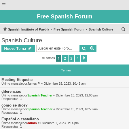
Free Spanish Forum
B
Spanish Institute of Puebla
Free Spanish Forum
Spanish Culture
u
Spanish Culture
s
Buscar
Búsqueda avanzad
Nuevo Tema
c
a
1
2
3
4
Siguiente
91 temas
r
Temas
Meeting Etiquette
Último mensajepor
James P.
«
Diciembre 15, 2023, 10:49 am
diferencias
Último mensajepor
Spanish Teacher
«
Diciembre 13, 2023, 12:06 pm
Respuestas:
1
como se dice?
Último mensajepor
Spanish Teacher
«
Diciembre 13, 2023, 10:58 am
Respuestas:
1
Español o castellano
Último mensajepor
admin
«
Diciembre 1, 2023, 1:14 pm
Respuestas:
1