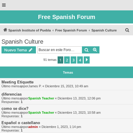
Free Spanish Forum
B
Spanish Institute of Puebla
Free Spanish Forum
Spanish Culture
u
Spanish Culture
s
Buscar
Búsqueda avanzad
Nuevo Tema
c
a
1
2
3
4
Siguiente
91 temas
r
Temas
Meeting Etiquette
Último mensajepor
James P.
«
Diciembre 15, 2023, 10:49 am
diferencias
Último mensajepor
Spanish Teacher
«
Diciembre 13, 2023, 12:06 pm
Respuestas:
1
como se dice?
Último mensajepor
Spanish Teacher
«
Diciembre 13, 2023, 10:58 am
Respuestas:
1
Español o castellano
Último mensajepor
admin
«
Diciembre 1, 2023, 1:14 pm
Respuestas:
1