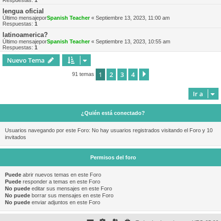
Respuestas:
1
lengua oficial
Último mensajepor
Spanish Teacher
«
Septiembre 13, 2023, 11:00 am
Respuestas:
1
latinoamerica?
Último mensajepor
Spanish Teacher
«
Septiembre 13, 2023, 10:55 am
Respuestas:
1
Nuevo Tema
1
2
3
4
Siguiente
91 temas
Ir a
¿Quién está conectado?
Usuarios navegando por este Foro: No hay usuarios registrados visitando el Foro y 10
invitados
Permisos del foro
Puede
abrir nuevos temas en este Foro
Puede
responder a temas en este Foro
No puede
editar sus mensajes en este Foro
No puede
borrar sus mensajes en este Foro
No puede
enviar adjuntos en este Foro