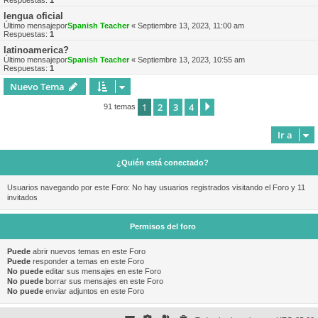
Respuestas:
1
lengua oficial
Último mensajepor
Spanish Teacher
«
Septiembre 13, 2023, 11:00 am
Respuestas:
1
latinoamerica?
Último mensajepor
Spanish Teacher
«
Septiembre 13, 2023, 10:55 am
Respuestas:
1
Nuevo Tema
1
2
3
4
Siguiente
91 temas
Ir a
¿Quién está conectado?
Usuarios navegando por este Foro: No hay usuarios registrados visitando el Foro y 11
invitados
Permisos del foro
Puede
abrir nuevos temas en este Foro
Puede
responder a temas en este Foro
No puede
editar sus mensajes en este Foro
No puede
borrar sus mensajes en este Foro
No puede
enviar adjuntos en este Foro