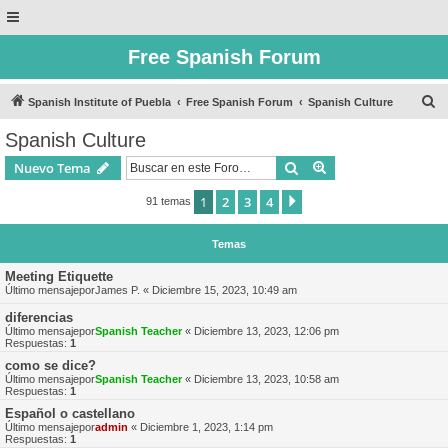
Free Spanish Forum
B
Spanish Institute of Puebla
Free Spanish Forum
Spanish Culture
u
Spanish Culture
s
Buscar
Búsqueda avanzad
Nuevo Tema
c
a
1
2
3
4
Siguiente
91 temas
r
Temas
Meeting Etiquette
Último mensajepor
James P.
«
Diciembre 15, 2023, 10:49 am
diferencias
Último mensajepor
Spanish Teacher
«
Diciembre 13, 2023, 12:06 pm
Respuestas:
1
como se dice?
Último mensajepor
Spanish Teacher
«
Diciembre 13, 2023, 10:58 am
Respuestas:
1
Español o castellano
Último mensajepor
admin
«
Diciembre 1, 2023, 1:14 pm
Respuestas:
1