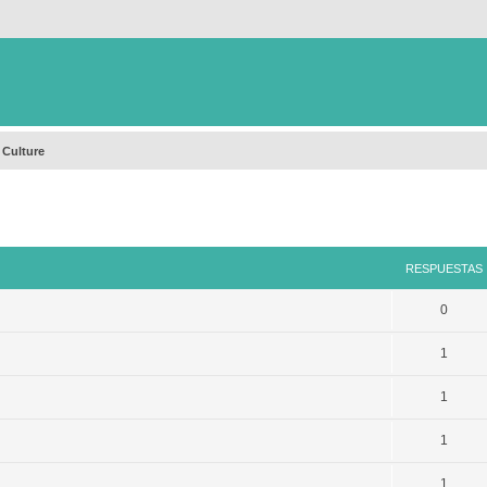
 Culture
queda avanzada
RESPUESTAS
0
1
1
1
1