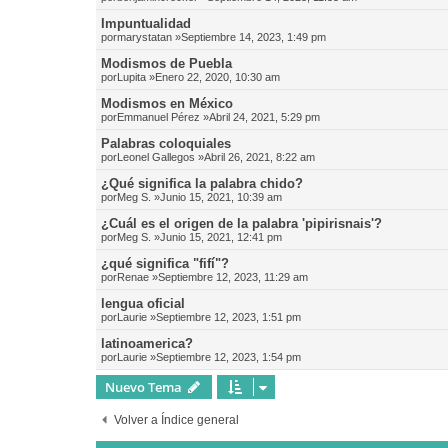
Impuntualidad
por
marystatan
»Septiembre 14, 2023, 1:49 pm
Modismos de Puebla
por
Lupita
»Enero 22, 2020, 10:30 am
Modismos en México
por
Emmanuel Pérez
»Abril 24, 2021, 5:29 pm
Palabras coloquiales
por
Leonel Gallegos
»Abril 26, 2021, 8:22 am
¿Qué significa la palabra chido?
por
Meg S.
»Junio 15, 2021, 10:39 am
¿Cuál es el origen de la palabra 'pipirisnais'?
por
Meg S.
»Junio 15, 2021, 12:41 pm
¿qué significa "fifí"?
por
Renae
»Septiembre 12, 2023, 11:29 am
lengua oficial
por
Laurie
»Septiembre 12, 2023, 1:51 pm
latinoamerica?
por
Laurie
»Septiembre 12, 2023, 1:54 pm
Nuevo Tema
Volver a Índice general