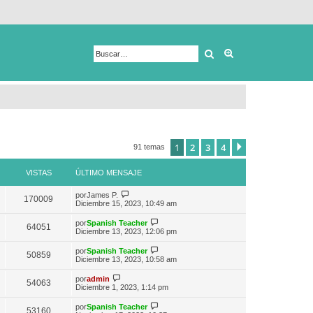
Buscar
Búsqueda avanza
1
2
3
4
Siguiente
91 temas
VISTAS
ÚLTIMO MENSAJE
V
por
James P.
170009
e
Diciembre 15, 2023, 10:49 am
r
ú
V
por
Spanish Teacher
64051
l
e
Diciembre 13, 2023, 12:06 pm
t
r
i
ú
V
por
Spanish Teacher
m
50859
l
e
Diciembre 13, 2023, 10:58 am
o
t
r
m
i
ú
V
e
por
admin
m
54063
l
e
n
Diciembre 1, 2023, 1:14 pm
o
t
r
s
m
i
ú
a
e
V
por
Spanish Teacher
m
53160
l
j