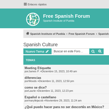
Enlaces rápidos
Free Spanish Forum
Spanish Institute of Puebla
Spanish Institute of Puebla
Free Spanish Forum
Spanish
Spanish Culture
Buscar
Bús
Nuevo Tema
TEMAS
Meeting Etiquette
por
James P.
»Diciembre 15, 2023, 10:49 am
diferencias
por
Woods
»Diciembre 11, 2023, 12:50 pm
como se dice?
por
Laurie
»Diciembre 11, 2023, 12:23 pm
Español o castellano
por
marylinjacob
»Noviembre 29, 2023, 11:24 am
¿Qué puedo hacer para no ser descortés en México?