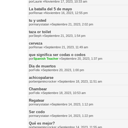
por
Laurie
»Noviembre 17, 2023, 10:33 am
La batalla del 5 de mayo
por
Renae
»Noviembre 16, 2023, 12:55 pm
tu y usted
por
marystatan
»Septiembre 21, 2023, 2:02 pm
taza or toilet
por
Steph
»Septiembre 21, 2023, 1:54 pm
cerveza
por
Renae
»Septiembre 21, 2023, 11:49 am
que significa ser codas o codos
por
Spanish Teacher
»Septiembre 20, 2023, 1:37 pm
Dia de muertos
por
Felix
»Septiembre 20, 2023, 1:00 pm
achicopalarse
por
benjamincrocker
»Septiembre 18, 2023, 11:51 am
Chambear
por
Felix
»Septiembre 18, 2023, 10:53 am
Regatear
por
marystatan
»Septiembre 14, 2023, 1:12 pm
Ser codo
por
marystatan
»Septiembre 14, 2023, 1:22 pm
Qué es mejor?
por
benjamincrocker
»Septiembre 14, 2023, 11:55 am