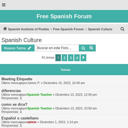
Free Spanish Forum
B
Spanish Institute of Puebla
Free Spanish Forum
Spanish Culture
u
Spanish Culture
s
Buscar
Búsqueda avanzad
Nuevo Tema
c
a
1
2
3
4
Siguiente
91 temas
r
Temas
Meeting Etiquette
Último mensajepor
James P.
«
Diciembre 15, 2023, 10:49 am
diferencias
Último mensajepor
Spanish Teacher
«
Diciembre 13, 2023, 12:06 pm
Respuestas:
1
como se dice?
Último mensajepor
Spanish Teacher
«
Diciembre 13, 2023, 10:58 am
Respuestas:
1
Español o castellano
Último mensajepor
admin
«
Diciembre 1, 2023, 1:14 pm
Respuestas:
1