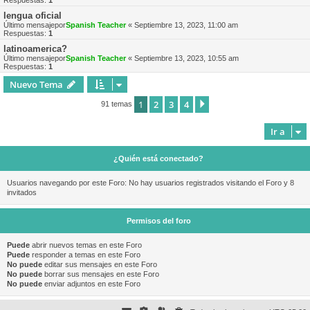
Respuestas:
1
lengua oficial
Último mensajepor
Spanish Teacher
«
Septiembre 13, 2023, 11:00 am
Respuestas:
1
latinoamerica?
Último mensajepor
Spanish Teacher
«
Septiembre 13, 2023, 10:55 am
Respuestas:
1
Nuevo Tema
1
2
3
4
Siguiente
91 temas
Ir a
¿Quién está conectado?
Usuarios navegando por este Foro: No hay usuarios registrados visitando el Foro y 8
invitados
Permisos del foro
Puede
abrir nuevos temas en este Foro
Puede
responder a temas en este Foro
No puede
editar sus mensajes en este Foro
No puede
borrar sus mensajes en este Foro
No puede
enviar adjuntos en este Foro