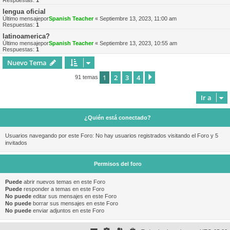
Respuestas:
1
lengua oficial
Último mensajepor
Spanish Teacher
«
Septiembre 13, 2023, 11:00 am
Respuestas:
1
latinoamerica?
Último mensajepor
Spanish Teacher
«
Septiembre 13, 2023, 10:55 am
Respuestas:
1
Nuevo Tema
1
2
3
4
Siguiente
91 temas
Ir a
¿Quién está conectado?
Usuarios navegando por este Foro: No hay usuarios registrados visitando el Foro y 5
invitados
Permisos del foro
Puede
abrir nuevos temas en este Foro
Puede
responder a temas en este Foro
No puede
editar sus mensajes en este Foro
No puede
borrar sus mensajes en este Foro
No puede
enviar adjuntos en este Foro