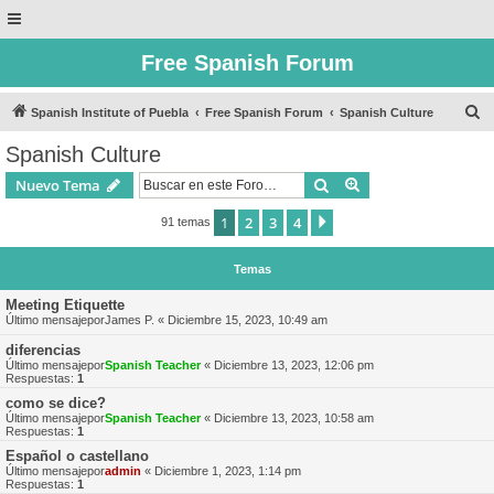
Free Spanish Forum
B
Spanish Institute of Puebla
Free Spanish Forum
Spanish Culture
u
Spanish Culture
s
Buscar
Búsqueda avanzad
Nuevo Tema
c
a
1
2
3
4
Siguiente
91 temas
r
Temas
Meeting Etiquette
Último mensajepor
James P.
«
Diciembre 15, 2023, 10:49 am
diferencias
Último mensajepor
Spanish Teacher
«
Diciembre 13, 2023, 12:06 pm
Respuestas:
1
como se dice?
Último mensajepor
Spanish Teacher
«
Diciembre 13, 2023, 10:58 am
Respuestas:
1
Español o castellano
Último mensajepor
admin
«
Diciembre 1, 2023, 1:14 pm
Respuestas:
1