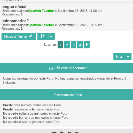
Respuestas:
1
lengua oficial
Último mensajepor
Spanish Teacher
«
Septiembre 13, 2023, 11:00 am
Respuestas:
1
latinoamerica?
Último mensajepor
Spanish Teacher
«
Septiembre 13, 2023, 10:55 am
Respuestas:
1
Nuevo Tema
1
2
3
4
Siguiente
91 temas
Ir a
¿Quién está conectado?
Usuarios navegando por este Foro: No hay usuarios registrados visitando el Foro y 6
invitados
Permisos del foro
Puede
abrir nuevos temas en este Foro
Puede
responder a temas en este Foro
No puede
editar sus mensajes en este Foro
No puede
borrar sus mensajes en este Foro
No puede
enviar adjuntos en este Foro