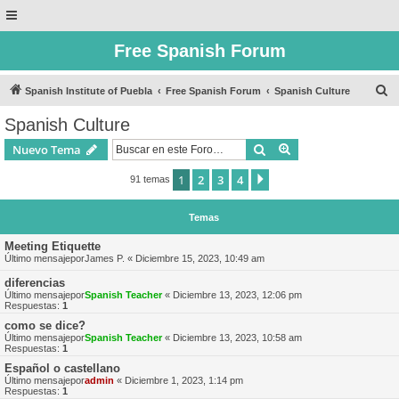
Free Spanish Forum
B
Spanish Institute of Puebla
Free Spanish Forum
Spanish Culture
u
Spanish Culture
s
Buscar
Búsqueda avanzad
Nuevo Tema
c
a
1
2
3
4
Siguiente
91 temas
r
Temas
Meeting Etiquette
Último mensajepor
James P.
«
Diciembre 15, 2023, 10:49 am
diferencias
Último mensajepor
Spanish Teacher
«
Diciembre 13, 2023, 12:06 pm
Respuestas:
1
como se dice?
Último mensajepor
Spanish Teacher
«
Diciembre 13, 2023, 10:58 am
Respuestas:
1
Español o castellano
Último mensajepor
admin
«
Diciembre 1, 2023, 1:14 pm
Respuestas:
1