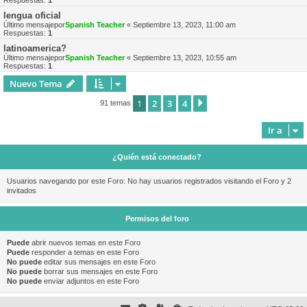
Respuestas:
1
lengua oficial
Último mensajepor
Spanish Teacher
«
Septiembre 13, 2023, 11:00 am
Respuestas:
1
latinoamerica?
Último mensajepor
Spanish Teacher
«
Septiembre 13, 2023, 10:55 am
Respuestas:
1
Nuevo Tema
1
2
3
4
Siguiente
91 temas
Ir a
¿Quién está conectado?
Usuarios navegando por este Foro: No hay usuarios registrados visitando el Foro y 2
invitados
Permisos del foro
Puede
abrir nuevos temas en este Foro
Puede
responder a temas en este Foro
No puede
editar sus mensajes en este Foro
No puede
borrar sus mensajes en este Foro
No puede
enviar adjuntos en este Foro