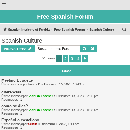
Free Spanish Forum
B
Spanish Institute of Puebla
Free Spanish Forum
Spanish Culture
u
Spanish Culture
s
Buscar
Búsqueda avanzad
Nuevo Tema
c
a
1
2
3
4
Siguiente
91 temas
r
Temas
Meeting Etiquette
Último mensajepor
James P.
«
Diciembre 15, 2023, 10:49 am
diferencias
Último mensajepor
Spanish Teacher
«
Diciembre 13, 2023, 12:06 pm
Respuestas:
1
como se dice?
Último mensajepor
Spanish Teacher
«
Diciembre 13, 2023, 10:58 am
Respuestas:
1
Español o castellano
Último mensajepor
admin
«
Diciembre 1, 2023, 1:14 pm
Respuestas:
1