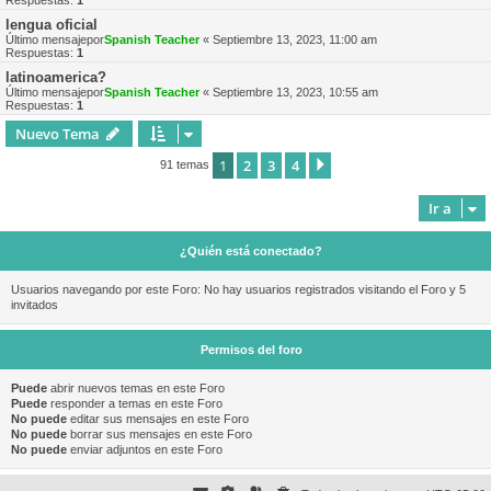
Respuestas:
1
lengua oficial
Último mensajepor
Spanish Teacher
«
Septiembre 13, 2023, 11:00 am
Respuestas:
1
latinoamerica?
Último mensajepor
Spanish Teacher
«
Septiembre 13, 2023, 10:55 am
Respuestas:
1
Nuevo Tema
1
2
3
4
Siguiente
91 temas
Ir a
¿Quién está conectado?
Usuarios navegando por este Foro: No hay usuarios registrados visitando el Foro y 5
invitados
Permisos del foro
Puede
abrir nuevos temas en este Foro
Puede
responder a temas en este Foro
No puede
editar sus mensajes en este Foro
No puede
borrar sus mensajes en este Foro
No puede
enviar adjuntos en este Foro