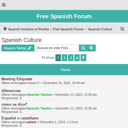
Free Spanish Forum
B
Spanish Institute of Puebla
Free Spanish Forum
Spanish Culture
u
Spanish Culture
s
Buscar
Búsqueda avanzad
Nuevo Tema
c
a
1
2
3
4
Siguiente
91 temas
r
Temas
Meeting Etiquette
Último mensajepor
James P.
«
Diciembre 15, 2023, 10:49 am
diferencias
Último mensajepor
Spanish Teacher
«
Diciembre 13, 2023, 12:06 pm
Respuestas:
1
como se dice?
Último mensajepor
Spanish Teacher
«
Diciembre 13, 2023, 10:58 am
Respuestas:
1
Español o castellano
Último mensajepor
admin
«
Diciembre 1, 2023, 1:14 pm
Respuestas:
1