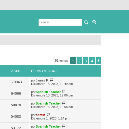
Buscar
Búsqueda avanza
1
2
3
4
Siguiente
91 temas
VISTAS
ÚLTIMO MENSAJE
V
por
James P.
170043
e
Diciembre 15, 2023, 10:49 am
r
ú
V
por
Spanish Teacher
64066
l
e
Diciembre 13, 2023, 12:06 pm
t
r
i
ú
V
por
Spanish Teacher
m
50878
l
e
Diciembre 13, 2023, 10:58 am
o
t
r
m
i
ú
V
e
por
admin
m
54083
l
e
n
Diciembre 1, 2023, 1:14 pm
o
t
r
s
m
i
ú
a
e
V
por
Spanish Teacher
m
53172
l
j