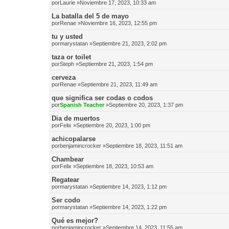
por
Laurie
»Noviembre 17, 2023, 10:33 am
La batalla del 5 de mayo
por
Renae
»Noviembre 16, 2023, 12:55 pm
tu y usted
por
marystatan
»Septiembre 21, 2023, 2:02 pm
taza or toilet
por
Steph
»Septiembre 21, 2023, 1:54 pm
cerveza
por
Renae
»Septiembre 21, 2023, 11:49 am
que significa ser codas o codos
por
Spanish Teacher
»Septiembre 20, 2023, 1:37 pm
Dia de muertos
por
Felix
»Septiembre 20, 2023, 1:00 pm
achicopalarse
por
benjamincrocker
»Septiembre 18, 2023, 11:51 am
Chambear
por
Felix
»Septiembre 18, 2023, 10:53 am
Regatear
por
marystatan
»Septiembre 14, 2023, 1:12 pm
Ser codo
por
marystatan
»Septiembre 14, 2023, 1:22 pm
Qué es mejor?
por
benjamincrocker
»Septiembre 14, 2023, 11:55 am