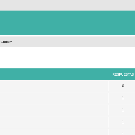
 Culture
queda avanzada
RESPUESTAS
0
1
1
1
1