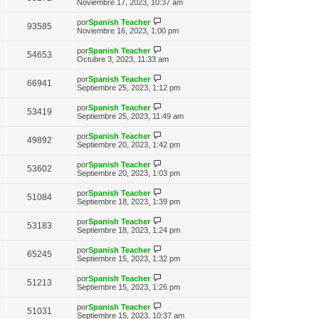
n
e
Noviembre 17, 2023, 10:37 am
o
t
e
s
r
m
i
a
ú
e
V
por
Spanish Teacher
m
93585
j
l
n
e
Noviembre 16, 2023, 1:00 pm
o
e
t
s
r
m
i
a
ú
e
V
por
Spanish Teacher
m
54653
j
l
n
e
Octubre 3, 2023, 11:33 am
o
e
t
s
r
m
i
a
ú
e
V
por
Spanish Teacher
m
66941
j
l
n
e
Septiembre 25, 2023, 1:12 pm
o
e
t
s
r
m
i
a
ú
e
V
por
Spanish Teacher
m
53419
j
l
n
e
Septiembre 25, 2023, 11:49 am
o
e
t
s
r
m
i
a
ú
e
V
por
Spanish Teacher
m
49892
j
l
n
e
Septiembre 20, 2023, 1:42 pm
o
e
t
s
r
m
i
a
ú
e
V
por
Spanish Teacher
m
53602
j
l
n
e
Septiembre 20, 2023, 1:03 pm
o
e
t
s
r
m
i
a
ú
e
V
por
Spanish Teacher
m
51084
j
l
n
e
Septiembre 18, 2023, 1:39 pm
o
e
t
s
r
m
i
a
ú
e
V
por
Spanish Teacher
m
53183
j
l
n
e
Septiembre 18, 2023, 1:24 pm
o
e
t
s
r
m
i
a
ú
e
V
por
Spanish Teacher
m
65245
j
l
n
e
Septiembre 15, 2023, 1:32 pm
o
e
t
s
r
m
i
a
ú
e
V
por
Spanish Teacher
m
51213
j
l
n
e
Septiembre 15, 2023, 1:26 pm
o
e
t
s
r
m
i
a
ú
e
V
por
Spanish Teacher
m
51031
j
l
n
e
Septiembre 15, 2023, 10:37 am
o