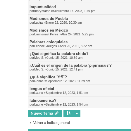
Impuntualidad
por
marystatan
»Septiembre 14, 2023, 1:49 pm
Modismos de Puebla
por
Lupita
»Enero 22, 2020, 10:30 am
Modismos en México
por
Emmanuel Pérez
»Abril 24, 2021, 5:29 pm
Palabras coloquiales
por
Leonel Gallegos
»Abril 26, 2021, 8:22 am
¿Qué significa la palabra chido?
por
Meg S.
»Junio 15, 2021, 10:39 am
¿Cuál es el origen de la palabra 'pipirisnais'?
por
Meg S.
»Junio 15, 2021, 12:41 pm
¿qué significa "fifí"?
por
Renae
»Septiembre 12, 2023, 11:29 am
lengua oficial
por
Laurie
»Septiembre 12, 2023, 1:51 pm
latinoamerica?
por
Laurie
»Septiembre 12, 2023, 1:54 pm
Nuevo Tema
Volver a Índice general