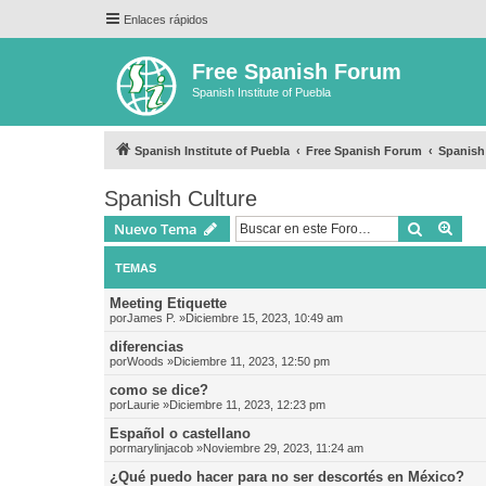
Enlaces rápidos
Free Spanish Forum
Spanish Institute of Puebla
Spanish Institute of Puebla
Free Spanish Forum
Spanish
Spanish Culture
Buscar
Bús
Nuevo Tema
TEMAS
Meeting Etiquette
por
James P.
»Diciembre 15, 2023, 10:49 am
diferencias
por
Woods
»Diciembre 11, 2023, 12:50 pm
como se dice?
por
Laurie
»Diciembre 11, 2023, 12:23 pm
Español o castellano
por
marylinjacob
»Noviembre 29, 2023, 11:24 am
¿Qué puedo hacer para no ser descortés en México?