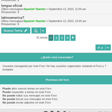
Respuestas:
1
lengua oficial
Último mensajepor
Spanish Teacher
«
Septiembre 13, 2023, 11:00 am
Respuestas:
1
latinoamerica?
Último mensajepor
Spanish Teacher
«
Septiembre 13, 2023, 10:55 am
Respuestas:
1
Nuevo Tema
1
2
3
4
Siguiente
91 temas
Ir a
¿Quién está conectado?
Usuarios navegando por este Foro: No hay usuarios registrados visitando el Foro y 7
invitados
Permisos del foro
Puede
abrir nuevos temas en este Foro
Puede
responder a temas en este Foro
No puede
editar sus mensajes en este Foro
No puede
borrar sus mensajes en este Foro
No puede
enviar adjuntos en este Foro