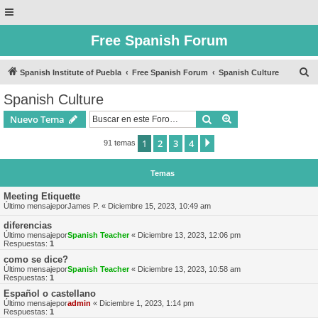
Free Spanish Forum
B
Spanish Institute of Puebla
Free Spanish Forum
Spanish Culture
u
Spanish Culture
s
Buscar
Búsqueda avanzad
Nuevo Tema
c
a
1
2
3
4
Siguiente
91 temas
r
Temas
Meeting Etiquette
Último mensajepor
James P.
«
Diciembre 15, 2023, 10:49 am
diferencias
Último mensajepor
Spanish Teacher
«
Diciembre 13, 2023, 12:06 pm
Respuestas:
1
como se dice?
Último mensajepor
Spanish Teacher
«
Diciembre 13, 2023, 10:58 am
Respuestas:
1
Español o castellano
Último mensajepor
admin
«
Diciembre 1, 2023, 1:14 pm
Respuestas:
1