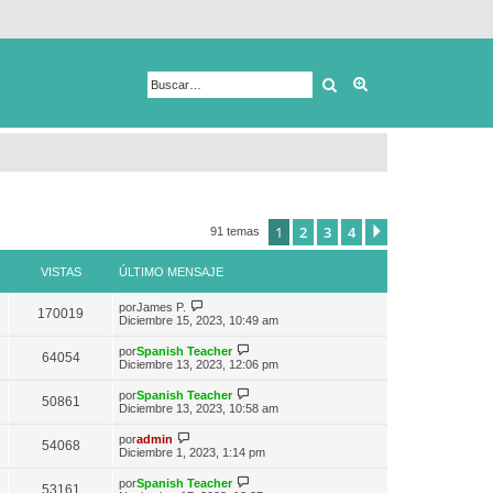
Buscar
Búsqueda avanza
1
2
3
4
Siguiente
91 temas
VISTAS
ÚLTIMO MENSAJE
V
por
James P.
170019
e
Diciembre 15, 2023, 10:49 am
r
ú
V
por
Spanish Teacher
64054
l
e
Diciembre 13, 2023, 12:06 pm
t
r
i
ú
V
por
Spanish Teacher
m
50861
l
e
Diciembre 13, 2023, 10:58 am
o
t
r
m
i
ú
V
e
por
admin
m
54068
l
e
n
Diciembre 1, 2023, 1:14 pm
o
t
r
s
m
i
ú
a
e
V
por
Spanish Teacher
m
53161
l
j