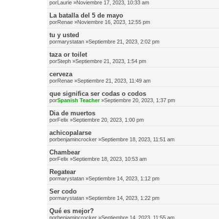
por
Laurie
»Noviembre 17, 2023, 10:33 am
La batalla del 5 de mayo
por
Renae
»Noviembre 16, 2023, 12:55 pm
tu y usted
por
marystatan
»Septiembre 21, 2023, 2:02 pm
taza or toilet
por
Steph
»Septiembre 21, 2023, 1:54 pm
cerveza
por
Renae
»Septiembre 21, 2023, 11:49 am
que significa ser codas o codos
por
Spanish Teacher
»Septiembre 20, 2023, 1:37 pm
Dia de muertos
por
Felix
»Septiembre 20, 2023, 1:00 pm
achicopalarse
por
benjamincrocker
»Septiembre 18, 2023, 11:51 am
Chambear
por
Felix
»Septiembre 18, 2023, 10:53 am
Regatear
por
marystatan
»Septiembre 14, 2023, 1:12 pm
Ser codo
por
marystatan
»Septiembre 14, 2023, 1:22 pm
Qué es mejor?
por
benjamincrocker
»Septiembre 14, 2023, 11:55 am