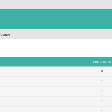
 Culture
queda avanzada
RESPUESTAS
0
1
1
1
1