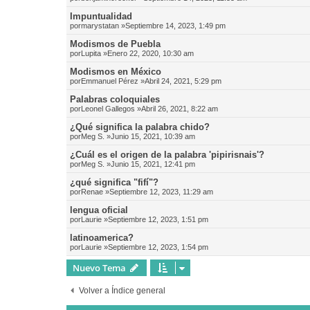
Impuntualidad
por
marystatan
»Septiembre 14, 2023, 1:49 pm
Modismos de Puebla
por
Lupita
»Enero 22, 2020, 10:30 am
Modismos en México
por
Emmanuel Pérez
»Abril 24, 2021, 5:29 pm
Palabras coloquiales
por
Leonel Gallegos
»Abril 26, 2021, 8:22 am
¿Qué significa la palabra chido?
por
Meg S.
»Junio 15, 2021, 10:39 am
¿Cuál es el origen de la palabra 'pipirisnais'?
por
Meg S.
»Junio 15, 2021, 12:41 pm
¿qué significa "fifí"?
por
Renae
»Septiembre 12, 2023, 11:29 am
lengua oficial
por
Laurie
»Septiembre 12, 2023, 1:51 pm
latinoamerica?
por
Laurie
»Septiembre 12, 2023, 1:54 pm
Nuevo Tema
Volver a Índice general