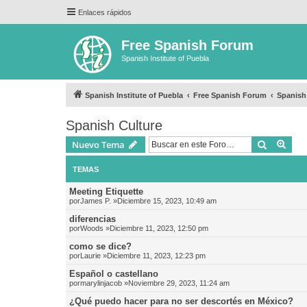
Enlaces rápidos
Free Spanish Forum
Spanish Institute of Puebla
Spanish Institute of Puebla
Free Spanish Forum
Spanish
Spanish Culture
Buscar
Bús
Nuevo Tema
TEMAS
Meeting Etiquette
por
James P.
»Diciembre 15, 2023, 10:49 am
diferencias
por
Woods
»Diciembre 11, 2023, 12:50 pm
como se dice?
por
Laurie
»Diciembre 11, 2023, 12:23 pm
Español o castellano
por
marylinjacob
»Noviembre 29, 2023, 11:24 am
¿Qué puedo hacer para no ser descortés en México?