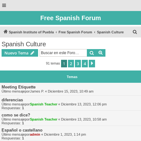
Free Spanish Forum
B
Spanish Institute of Puebla
Free Spanish Forum
Spanish Culture
u
Spanish Culture
s
Buscar
Búsqueda avanzad
Nuevo Tema
c
a
1
2
3
4
Siguiente
91 temas
r
Temas
Meeting Etiquette
Último mensajepor
James P.
«
Diciembre 15, 2023, 10:49 am
diferencias
Último mensajepor
Spanish Teacher
«
Diciembre 13, 2023, 12:06 pm
Respuestas:
1
como se dice?
Último mensajepor
Spanish Teacher
«
Diciembre 13, 2023, 10:58 am
Respuestas:
1
Español o castellano
Último mensajepor
admin
«
Diciembre 1, 2023, 1:14 pm
Respuestas:
1