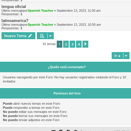
Respuestas:
1
lengua oficial
Último mensajepor
Spanish Teacher
«
Septiembre 13, 2023, 11:00 am
Respuestas:
1
latinoamerica?
Último mensajepor
Spanish Teacher
«
Septiembre 13, 2023, 10:55 am
Respuestas:
1
Nuevo Tema
1
2
3
4
Siguiente
91 temas
Ir a
¿Quién está conectado?
Usuarios navegando por este Foro: No hay usuarios registrados visitando el Foro y 10
invitados
Permisos del foro
Puede
abrir nuevos temas en este Foro
Puede
responder a temas en este Foro
No puede
editar sus mensajes en este Foro
No puede
borrar sus mensajes en este Foro
No puede
enviar adjuntos en este Foro