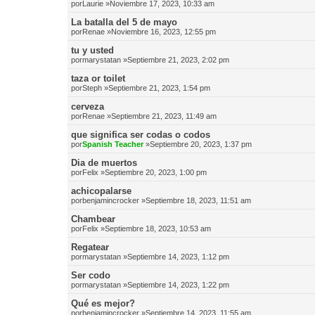
por
Laurie
»Noviembre 17, 2023, 10:33 am
La batalla del 5 de mayo
por
Renae
»Noviembre 16, 2023, 12:55 pm
tu y usted
por
marystatan
»Septiembre 21, 2023, 2:02 pm
taza or toilet
por
Steph
»Septiembre 21, 2023, 1:54 pm
cerveza
por
Renae
»Septiembre 21, 2023, 11:49 am
que significa ser codas o codos
por
Spanish Teacher
»Septiembre 20, 2023, 1:37 pm
Dia de muertos
por
Felix
»Septiembre 20, 2023, 1:00 pm
achicopalarse
por
benjamincrocker
»Septiembre 18, 2023, 11:51 am
Chambear
por
Felix
»Septiembre 18, 2023, 10:53 am
Regatear
por
marystatan
»Septiembre 14, 2023, 1:12 pm
Ser codo
por
marystatan
»Septiembre 14, 2023, 1:22 pm
Qué es mejor?
por
benjamincrocker
»Septiembre 14, 2023, 11:55 am