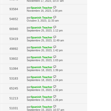
n
e
Noviembre 17, 2023, 10:37 am
o
t
e
s
r
m
i
a
ú
e
V
por
Spanish Teacher
m
93584
j
l
n
e
Noviembre 16, 2023, 1:00 pm
o
e
t
s
r
m
i
a
ú
e
V
por
Spanish Teacher
m
54652
j
l
n
e
Octubre 3, 2023, 11:33 am
o
e
t
s
r
m
i
a
ú
e
V
por
Spanish Teacher
m
66940
j
l
n
e
Septiembre 25, 2023, 1:12 pm
o
e
t
s
r
m
i
a
ú
e
V
por
Spanish Teacher
m
53419
j
l
n
e
Septiembre 25, 2023, 11:49 am
o
e
t
s
r
m
i
a
ú
e
V
por
Spanish Teacher
m
49892
j
l
n
e
Septiembre 20, 2023, 1:42 pm
o
e
t
s
r
m
i
a
ú
e
V
por
Spanish Teacher
m
53602
j
l
n
e
Septiembre 20, 2023, 1:03 pm
o
e
t
s
r
m
i
a
ú
e
V
por
Spanish Teacher
m
51084
j
l
n
e
Septiembre 18, 2023, 1:39 pm
o
e
t
s
r
m
i
a
ú
e
V
por
Spanish Teacher
m
53183
j
l
n
e
Septiembre 18, 2023, 1:24 pm
o
e
t
s
r
m
i
a
ú
e
V
por
Spanish Teacher
m
65245
j
l
n
e
Septiembre 15, 2023, 1:32 pm
o
e
t
s
r
m
i
a
ú
e
V
por
Spanish Teacher
m
51213
j
l
n
e
Septiembre 15, 2023, 1:26 pm
o
e
t
s
r
m
i
a
ú
e
V
por
Spanish Teacher
m
51031
j
l
n
e
Septiembre 15, 2023, 10:37 am
o