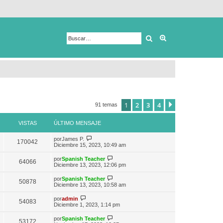
Buscar
Búsqueda avanza
1
2
3
4
Siguiente
91 temas
VISTAS
ÚLTIMO MENSAJE
V
por
James P.
170042
e
Diciembre 15, 2023, 10:49 am
r
ú
V
por
Spanish Teacher
64066
l
e
Diciembre 13, 2023, 12:06 pm
t
r
i
ú
V
por
Spanish Teacher
m
50878
l
e
Diciembre 13, 2023, 10:58 am
o
t
r
m
i
ú
V
e
por
admin
m
54083
l
e
n
Diciembre 1, 2023, 1:14 pm
o
t
r
s
m
i
ú
a
e
V
por
Spanish Teacher
m
53172
l
j