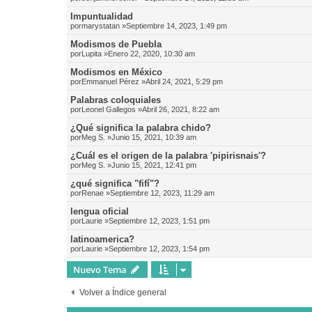
Impuntualidad
por
marystatan
»Septiembre 14, 2023, 1:49 pm
Modismos de Puebla
por
Lupita
»Enero 22, 2020, 10:30 am
Modismos en México
por
Emmanuel Pérez
»Abril 24, 2021, 5:29 pm
Palabras coloquiales
por
Leonel Gallegos
»Abril 26, 2021, 8:22 am
¿Qué significa la palabra chido?
por
Meg S.
»Junio 15, 2021, 10:39 am
¿Cuál es el origen de la palabra 'pipirisnais'?
por
Meg S.
»Junio 15, 2021, 12:41 pm
¿qué significa "fifí"?
por
Renae
»Septiembre 12, 2023, 11:29 am
lengua oficial
por
Laurie
»Septiembre 12, 2023, 1:51 pm
latinoamerica?
por
Laurie
»Septiembre 12, 2023, 1:54 pm
Nuevo Tema
Volver a Índice general