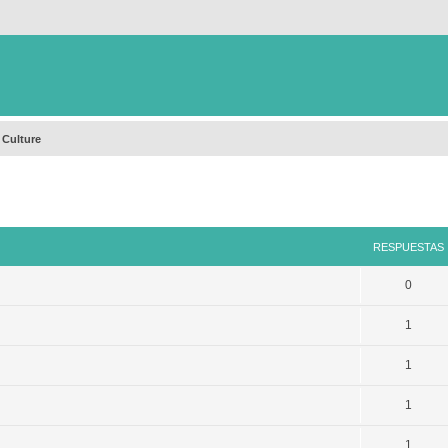
 Culture
queda avanzada
RESPUESTAS
0
1
1
1
1