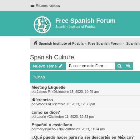
Enlaces rápidos
Free Spanish Forum
Spanish Institute of Puebla
Spanish Institute of Puebla
Free Spanish Forum
Spanish
Spanish Culture
Buscar
Bús
Nuevo Tema
TEMAS
Meeting Etiquette
por
James P.
»Diciembre 15, 2023, 10:49 am
diferencias
por
Woods
»Diciembre 11, 2023, 12:50 pm
como se dice?
por
Laurie
»Diciembre 11, 2023, 12:23 pm
Español o castellano
por
marylinjacob
»Noviembre 29, 2023, 11:24 am
¿Qué puedo hacer para no ser descortés en México?