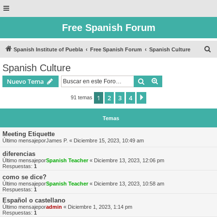
Free Spanish Forum
B
Spanish Institute of Puebla
Free Spanish Forum
Spanish Culture
u
Spanish Culture
s
Buscar
Búsqueda avanzad
Nuevo Tema
c
a
1
2
3
4
Siguiente
91 temas
r
Temas
Meeting Etiquette
Último mensajepor
James P.
«
Diciembre 15, 2023, 10:49 am
diferencias
Último mensajepor
Spanish Teacher
«
Diciembre 13, 2023, 12:06 pm
Respuestas:
1
como se dice?
Último mensajepor
Spanish Teacher
«
Diciembre 13, 2023, 10:58 am
Respuestas:
1
Español o castellano
Último mensajepor
admin
«
Diciembre 1, 2023, 1:14 pm
Respuestas:
1