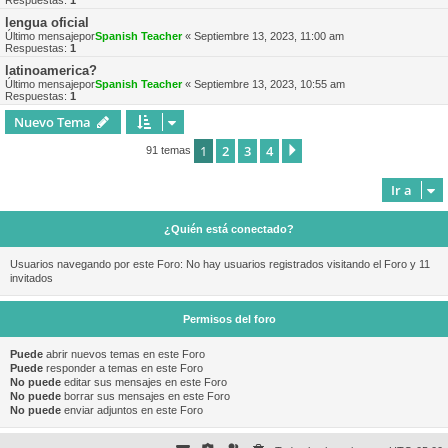
Respuestas:
1
lengua oficial
Último mensajepor
Spanish Teacher
«
Septiembre 13, 2023, 11:00 am
Respuestas:
1
latinoamerica?
Último mensajepor
Spanish Teacher
«
Septiembre 13, 2023, 10:55 am
Respuestas:
1
Nuevo Tema
1
2
3
4
Siguiente
91 temas
Ir a
¿Quién está conectado?
Usuarios navegando por este Foro: No hay usuarios registrados visitando el Foro y 11
invitados
Permisos del foro
Puede
abrir nuevos temas en este Foro
Puede
responder a temas en este Foro
No puede
editar sus mensajes en este Foro
No puede
borrar sus mensajes en este Foro
No puede
enviar adjuntos en este Foro