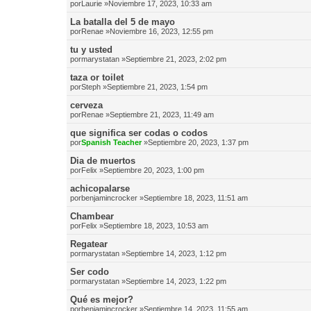
por
Laurie
»Noviembre 17, 2023, 10:33 am
La batalla del 5 de mayo
por
Renae
»Noviembre 16, 2023, 12:55 pm
tu y usted
por
marystatan
»Septiembre 21, 2023, 2:02 pm
taza or toilet
por
Steph
»Septiembre 21, 2023, 1:54 pm
cerveza
por
Renae
»Septiembre 21, 2023, 11:49 am
que significa ser codas o codos
por
Spanish Teacher
»Septiembre 20, 2023, 1:37 pm
Dia de muertos
por
Felix
»Septiembre 20, 2023, 1:00 pm
achicopalarse
por
benjamincrocker
»Septiembre 18, 2023, 11:51 am
Chambear
por
Felix
»Septiembre 18, 2023, 10:53 am
Regatear
por
marystatan
»Septiembre 14, 2023, 1:12 pm
Ser codo
por
marystatan
»Septiembre 14, 2023, 1:22 pm
Qué es mejor?
por
benjamincrocker
»Septiembre 14, 2023, 11:55 am