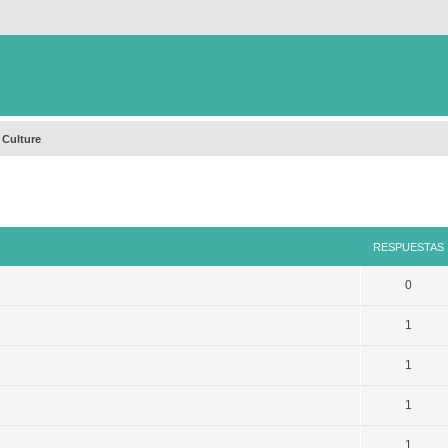
 Culture
queda avanzada
RESPUESTAS
0
1
1
1
1