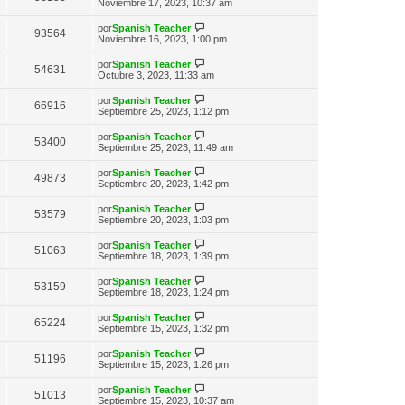
n
e
Noviembre 17, 2023, 10:37 am
o
t
e
s
r
m
i
a
ú
e
V
por
Spanish Teacher
m
93564
j
l
n
e
Noviembre 16, 2023, 1:00 pm
o
e
t
s
r
m
i
a
ú
e
V
por
Spanish Teacher
m
54631
j
l
n
e
Octubre 3, 2023, 11:33 am
o
e
t
s
r
m
i
a
ú
e
V
por
Spanish Teacher
m
66916
j
l
n
e
Septiembre 25, 2023, 1:12 pm
o
e
t
s
r
m
i
a
ú
e
V
por
Spanish Teacher
m
53400
j
l
n
e
Septiembre 25, 2023, 11:49 am
o
e
t
s
r
m
i
a
ú
e
V
por
Spanish Teacher
m
49873
j
l
n
e
Septiembre 20, 2023, 1:42 pm
o
e
t
s
r
m
i
a
ú
e
V
por
Spanish Teacher
m
53579
j
l
n
e
Septiembre 20, 2023, 1:03 pm
o
e
t
s
r
m
i
a
ú
e
V
por
Spanish Teacher
m
51063
j
l
n
e
Septiembre 18, 2023, 1:39 pm
o
e
t
s
r
m
i
a
ú
e
V
por
Spanish Teacher
m
53159
j
l
n
e
Septiembre 18, 2023, 1:24 pm
o
e
t
s
r
m
i
a
ú
e
V
por
Spanish Teacher
m
65224
j
l
n
e
Septiembre 15, 2023, 1:32 pm
o
e
t
s
r
m
i
a
ú
e
V
por
Spanish Teacher
m
51196
j
l
n
e
Septiembre 15, 2023, 1:26 pm
o
e
t
s
r
m
i
a
ú
e
V
por
Spanish Teacher
m
51013
j
l
n
e
Septiembre 15, 2023, 10:37 am
o