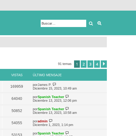
Buscar
Búsqueda avanza
1
2
3
4
Siguiente
91 temas
VISTAS
ÚLTIMO MENSAJE
V
por
James P.
169959
e
Diciembre 15, 2023, 10:49 am
r
ú
V
por
Spanish Teacher
64040
l
e
Diciembre 13, 2023, 12:06 pm
t
r
i
ú
V
por
Spanish Teacher
m
50852
l
e
Diciembre 13, 2023, 10:58 am
o
t
r
m
i
ú
V
e
por
admin
m
54055
l
e
n
Diciembre 1, 2023, 1:14 pm
o
t
r
s
m
i
ú
a
e
V
por
Spanish Teacher
m
53153
l
j