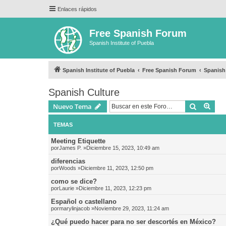
Enlaces rápidos
Free Spanish Forum
Spanish Institute of Puebla
Spanish Institute of Puebla
Free Spanish Forum
Spanish
Spanish Culture
Buscar
Bús
Nuevo Tema
TEMAS
Meeting Etiquette
por
James P.
»Diciembre 15, 2023, 10:49 am
diferencias
por
Woods
»Diciembre 11, 2023, 12:50 pm
como se dice?
por
Laurie
»Diciembre 11, 2023, 12:23 pm
Español o castellano
por
marylinjacob
»Noviembre 29, 2023, 11:24 am
¿Qué puedo hacer para no ser descortés en México?