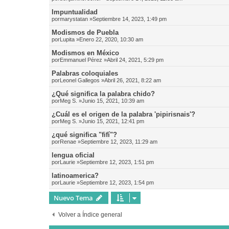
Impuntualidad
por
marystatan
»Septiembre 14, 2023, 1:49 pm
Modismos de Puebla
por
Lupita
»Enero 22, 2020, 10:30 am
Modismos en México
por
Emmanuel Pérez
»Abril 24, 2021, 5:29 pm
Palabras coloquiales
por
Leonel Gallegos
»Abril 26, 2021, 8:22 am
¿Qué significa la palabra chido?
por
Meg S.
»Junio 15, 2021, 10:39 am
¿Cuál es el origen de la palabra 'pipirisnais'?
por
Meg S.
»Junio 15, 2021, 12:41 pm
¿qué significa "fifí"?
por
Renae
»Septiembre 12, 2023, 11:29 am
lengua oficial
por
Laurie
»Septiembre 12, 2023, 1:51 pm
latinoamerica?
por
Laurie
»Septiembre 12, 2023, 1:54 pm
Nuevo Tema
Volver a Índice general