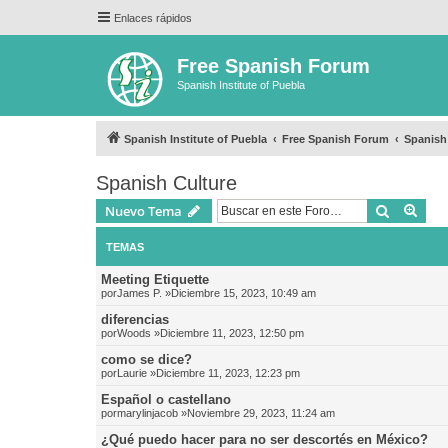
Enlaces rápidos
Free Spanish Forum
Spanish Institute of Puebla
Spanish Institute of Puebla
Free Spanish Forum
Spanish
Spanish Culture
Buscar
Bús
Nuevo Tema
TEMAS
Meeting Etiquette
por
James P.
»Diciembre 15, 2023, 10:49 am
diferencias
por
Woods
»Diciembre 11, 2023, 12:50 pm
como se dice?
por
Laurie
»Diciembre 11, 2023, 12:23 pm
Español o castellano
por
marylinjacob
»Noviembre 29, 2023, 11:24 am
¿Qué puedo hacer para no ser descortés en México?