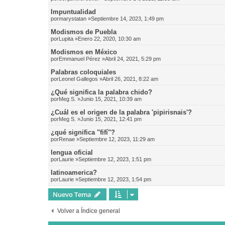
Impuntualidad
por
marystatan
»Septiembre 14, 2023, 1:49 pm
Modismos de Puebla
por
Lupita
»Enero 22, 2020, 10:30 am
Modismos en México
por
Emmanuel Pérez
»Abril 24, 2021, 5:29 pm
Palabras coloquiales
por
Leonel Gallegos
»Abril 26, 2021, 8:22 am
¿Qué significa la palabra chido?
por
Meg S.
»Junio 15, 2021, 10:39 am
¿Cuál es el origen de la palabra 'pipirisnais'?
por
Meg S.
»Junio 15, 2021, 12:41 pm
¿qué significa "fifí"?
por
Renae
»Septiembre 12, 2023, 11:29 am
lengua oficial
por
Laurie
»Septiembre 12, 2023, 1:51 pm
latinoamerica?
por
Laurie
»Septiembre 12, 2023, 1:54 pm
Nuevo Tema
Volver a Índice general