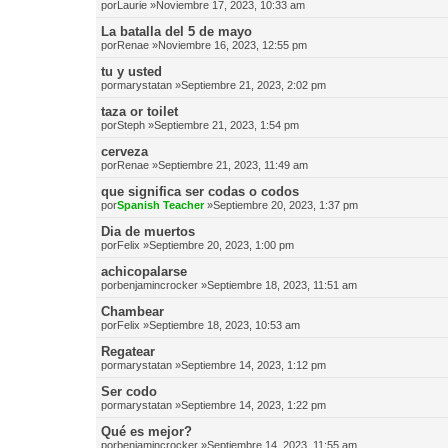
por
Laurie
»Noviembre 17, 2023, 10:33 am
La batalla del 5 de mayo
por
Renae
»Noviembre 16, 2023, 12:55 pm
tu y usted
por
marystatan
»Septiembre 21, 2023, 2:02 pm
taza or toilet
por
Steph
»Septiembre 21, 2023, 1:54 pm
cerveza
por
Renae
»Septiembre 21, 2023, 11:49 am
que significa ser codas o codos
por
Spanish Teacher
»Septiembre 20, 2023, 1:37 pm
Dia de muertos
por
Felix
»Septiembre 20, 2023, 1:00 pm
achicopalarse
por
benjamincrocker
»Septiembre 18, 2023, 11:51 am
Chambear
por
Felix
»Septiembre 18, 2023, 10:53 am
Regatear
por
marystatan
»Septiembre 14, 2023, 1:12 pm
Ser codo
por
marystatan
»Septiembre 14, 2023, 1:22 pm
Qué es mejor?
por
benjamincrocker
»Septiembre 14, 2023, 11:55 am