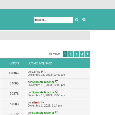
Buscar
Búsqueda avanza
1
2
3
4
Siguiente
91 temas
VISTAS
ÚLTIMO MENSAJE
V
por
James P.
170042
e
Diciembre 15, 2023, 10:49 am
r
ú
V
por
Spanish Teacher
64065
l
e
Diciembre 13, 2023, 12:06 pm
t
r
i
ú
V
por
Spanish Teacher
m
50878
l
e
Diciembre 13, 2023, 10:58 am
o
t
r
m
i
ú
V
e
por
admin
m
54083
l
e
n
Diciembre 1, 2023, 1:14 pm
o
t
r
s
m
i
ú
a
e
V
por
Spanish Teacher
m
53172
l
j