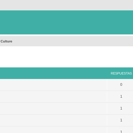
 Culture
queda avanzada
RESPUESTAS
0
1
1
1
1