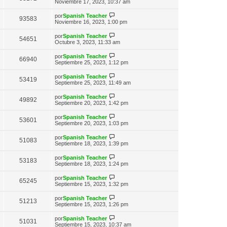
n
e
Noviembre 17, 2023, 10:37 am
o
t
e
s
r
m
i
a
ú
e
V
por
Spanish Teacher
m
93583
j
l
n
e
Noviembre 16, 2023, 1:00 pm
o
e
t
s
r
m
i
a
ú
e
V
por
Spanish Teacher
m
54651
j
l
n
e
Octubre 3, 2023, 11:33 am
o
e
t
s
r
m
i
a
ú
e
V
por
Spanish Teacher
m
66940
j
l
n
e
Septiembre 25, 2023, 1:12 pm
o
e
t
s
r
m
i
a
ú
e
V
por
Spanish Teacher
m
53419
j
l
n
e
Septiembre 25, 2023, 11:49 am
o
e
t
s
r
m
i
a
ú
e
V
por
Spanish Teacher
m
49892
j
l
n
e
Septiembre 20, 2023, 1:42 pm
o
e
t
s
r
m
i
a
ú
e
V
por
Spanish Teacher
m
53601
j
l
n
e
Septiembre 20, 2023, 1:03 pm
o
e
t
s
r
m
i
a
ú
e
V
por
Spanish Teacher
m
51083
j
l
n
e
Septiembre 18, 2023, 1:39 pm
o
e
t
s
r
m
i
a
ú
e
V
por
Spanish Teacher
m
53183
j
l
n
e
Septiembre 18, 2023, 1:24 pm
o
e
t
s
r
m
i
a
ú
e
V
por
Spanish Teacher
m
65245
j
l
n
e
Septiembre 15, 2023, 1:32 pm
o
e
t
s
r
m
i
a
ú
e
V
por
Spanish Teacher
m
51213
j
l
n
e
Septiembre 15, 2023, 1:26 pm
o
e
t
s
r
m
i
a
ú
e
V
por
Spanish Teacher
m
51031
j
l
n
e
Septiembre 15, 2023, 10:37 am
o