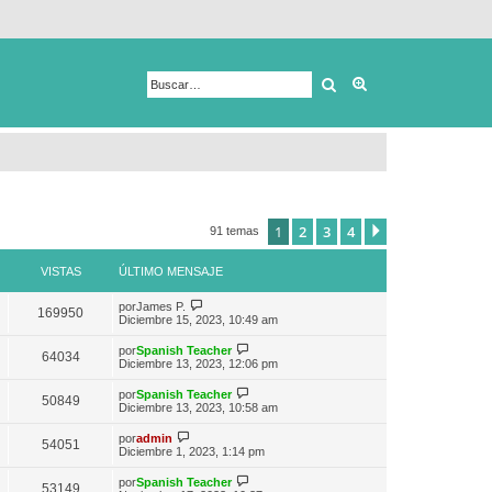
Buscar
Búsqueda avanza
1
2
3
4
Siguiente
91 temas
VISTAS
ÚLTIMO MENSAJE
V
por
James P.
169950
e
Diciembre 15, 2023, 10:49 am
r
ú
V
por
Spanish Teacher
64034
l
e
Diciembre 13, 2023, 12:06 pm
t
r
i
ú
V
por
Spanish Teacher
m
50849
l
e
Diciembre 13, 2023, 10:58 am
o
t
r
m
i
ú
V
e
por
admin
m
54051
l
e
n
Diciembre 1, 2023, 1:14 pm
o
t
r
s
m
i
ú
a
e
V
por
Spanish Teacher
m
53149
l
j