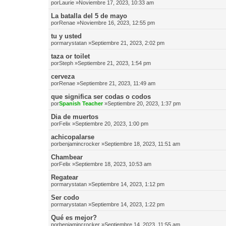
por
Laurie
»Noviembre 17, 2023, 10:33 am
La batalla del 5 de mayo
por
Renae
»Noviembre 16, 2023, 12:55 pm
tu y usted
por
marystatan
»Septiembre 21, 2023, 2:02 pm
taza or toilet
por
Steph
»Septiembre 21, 2023, 1:54 pm
cerveza
por
Renae
»Septiembre 21, 2023, 11:49 am
que significa ser codas o codos
por
Spanish Teacher
»Septiembre 20, 2023, 1:37 pm
Dia de muertos
por
Felix
»Septiembre 20, 2023, 1:00 pm
achicopalarse
por
benjamincrocker
»Septiembre 18, 2023, 11:51 am
Chambear
por
Felix
»Septiembre 18, 2023, 10:53 am
Regatear
por
marystatan
»Septiembre 14, 2023, 1:12 pm
Ser codo
por
marystatan
»Septiembre 14, 2023, 1:22 pm
Qué es mejor?
por
benjamincrocker
»Septiembre 14, 2023, 11:55 am