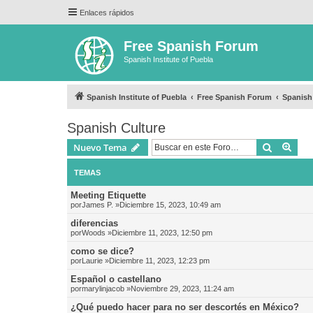
Enlaces rápidos
Free Spanish Forum
Spanish Institute of Puebla
Spanish Institute of Puebla
Free Spanish Forum
Spanish
Spanish Culture
Buscar
Bús
Nuevo Tema
TEMAS
Meeting Etiquette
por
James P.
»Diciembre 15, 2023, 10:49 am
diferencias
por
Woods
»Diciembre 11, 2023, 12:50 pm
como se dice?
por
Laurie
»Diciembre 11, 2023, 12:23 pm
Español o castellano
por
marylinjacob
»Noviembre 29, 2023, 11:24 am
¿Qué puedo hacer para no ser descortés en México?