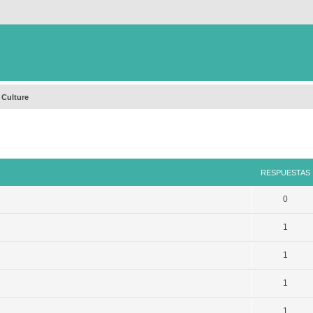
 Culture
queda avanzada
RESPUESTAS
0
1
1
1
1