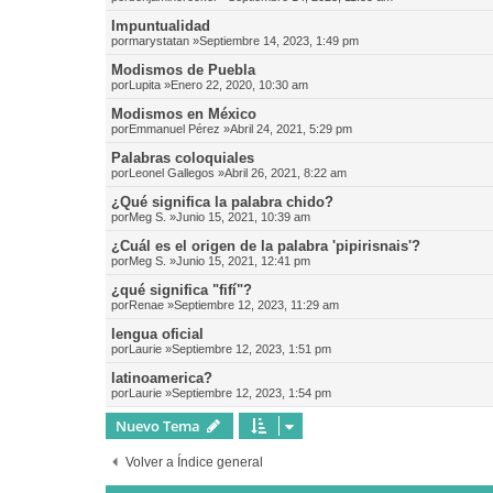
Impuntualidad
por
marystatan
»Septiembre 14, 2023, 1:49 pm
Modismos de Puebla
por
Lupita
»Enero 22, 2020, 10:30 am
Modismos en México
por
Emmanuel Pérez
»Abril 24, 2021, 5:29 pm
Palabras coloquiales
por
Leonel Gallegos
»Abril 26, 2021, 8:22 am
¿Qué significa la palabra chido?
por
Meg S.
»Junio 15, 2021, 10:39 am
¿Cuál es el origen de la palabra 'pipirisnais'?
por
Meg S.
»Junio 15, 2021, 12:41 pm
¿qué significa "fifí"?
por
Renae
»Septiembre 12, 2023, 11:29 am
lengua oficial
por
Laurie
»Septiembre 12, 2023, 1:51 pm
latinoamerica?
por
Laurie
»Septiembre 12, 2023, 1:54 pm
Nuevo Tema
Volver a Índice general