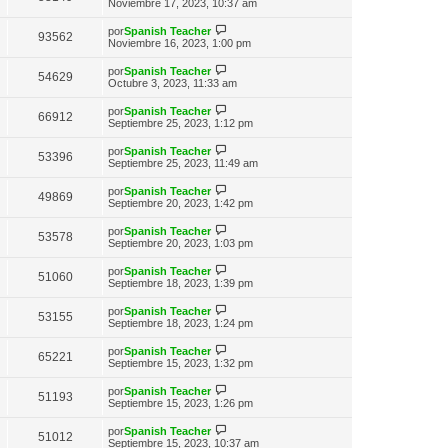
n
e
Noviembre 17, 2023, 10:37 am
o
t
e
s
r
m
i
a
ú
e
V
por
Spanish Teacher
m
93562
j
l
n
e
Noviembre 16, 2023, 1:00 pm
o
e
t
s
r
m
i
a
ú
e
V
por
Spanish Teacher
m
54629
j
l
n
e
Octubre 3, 2023, 11:33 am
o
e
t
s
r
m
i
a
ú
e
V
por
Spanish Teacher
m
66912
j
l
n
e
Septiembre 25, 2023, 1:12 pm
o
e
t
s
r
m
i
a
ú
e
V
por
Spanish Teacher
m
53396
j
l
n
e
Septiembre 25, 2023, 11:49 am
o
e
t
s
r
m
i
a
ú
e
V
por
Spanish Teacher
m
49869
j
l
n
e
Septiembre 20, 2023, 1:42 pm
o
e
t
s
r
m
i
a
ú
e
V
por
Spanish Teacher
m
53578
j
l
n
e
Septiembre 20, 2023, 1:03 pm
o
e
t
s
r
m
i
a
ú
e
V
por
Spanish Teacher
m
51060
j
l
n
e
Septiembre 18, 2023, 1:39 pm
o
e
t
s
r
m
i
a
ú
e
V
por
Spanish Teacher
m
53155
j
l
n
e
Septiembre 18, 2023, 1:24 pm
o
e
t
s
r
m
i
a
ú
e
V
por
Spanish Teacher
m
65221
j
l
n
e
Septiembre 15, 2023, 1:32 pm
o
e
t
s
r
m
i
a
ú
e
V
por
Spanish Teacher
m
51193
j
l
n
e
Septiembre 15, 2023, 1:26 pm
o
e
t
s
r
m
i
a
ú
e
V
por
Spanish Teacher
m
51012
j
l
n
e
Septiembre 15, 2023, 10:37 am
o