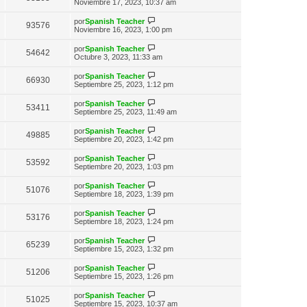
n
e
Noviembre 17, 2023, 10:37 am
o
t
e
s
r
m
i
a
ú
e
V
por
Spanish Teacher
m
93576
j
l
n
e
Noviembre 16, 2023, 1:00 pm
o
e
t
s
r
m
i
a
ú
e
V
por
Spanish Teacher
m
54642
j
l
n
e
Octubre 3, 2023, 11:33 am
o
e
t
s
r
m
i
a
ú
e
V
por
Spanish Teacher
m
66930
j
l
n
e
Septiembre 25, 2023, 1:12 pm
o
e
t
s
r
m
i
a
ú
e
V
por
Spanish Teacher
m
53411
j
l
n
e
Septiembre 25, 2023, 11:49 am
o
e
t
s
r
m
i
a
ú
e
V
por
Spanish Teacher
m
49885
j
l
n
e
Septiembre 20, 2023, 1:42 pm
o
e
t
s
r
m
i
a
ú
e
V
por
Spanish Teacher
m
53592
j
l
n
e
Septiembre 20, 2023, 1:03 pm
o
e
t
s
r
m
i
a
ú
e
V
por
Spanish Teacher
m
51076
j
l
n
e
Septiembre 18, 2023, 1:39 pm
o
e
t
s
r
m
i
a
ú
e
V
por
Spanish Teacher
m
53176
j
l
n
e
Septiembre 18, 2023, 1:24 pm
o
e
t
s
r
m
i
a
ú
e
V
por
Spanish Teacher
m
65239
j
l
n
e
Septiembre 15, 2023, 1:32 pm
o
e
t
s
r
m
i
a
ú
e
V
por
Spanish Teacher
m
51206
j
l
n
e
Septiembre 15, 2023, 1:26 pm
o
e
t
s
r
m
i
a
ú
e
V
por
Spanish Teacher
m
51025
j
l
n
e
Septiembre 15, 2023, 10:37 am
o