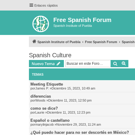
Enlaces rápidos
Free Spanish Forum
Spanish Institute of Puebla
Spanish Institute of Puebla
Free Spanish Forum
Spanish
Spanish Culture
Buscar
Bús
Nuevo Tema
TEMAS
Meeting Etiquette
por
James P.
»Diciembre 15, 2023, 10:49 am
diferencias
por
Woods
»Diciembre 11, 2023, 12:50 pm
como se dice?
por
Laurie
»Diciembre 11, 2023, 12:23 pm
Español o castellano
por
marylinjacob
»Noviembre 29, 2023, 11:24 am
¿Qué puedo hacer para no ser descortés en México?