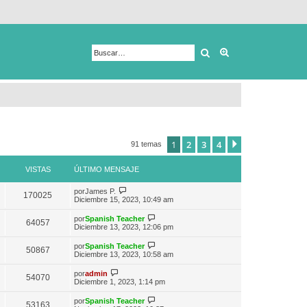
Buscar
Búsqueda avanza
1
2
3
4
Siguiente
91 temas
VISTAS
ÚLTIMO MENSAJE
V
por
James P.
170025
e
Diciembre 15, 2023, 10:49 am
r
ú
V
por
Spanish Teacher
64057
l
e
Diciembre 13, 2023, 12:06 pm
t
r
i
ú
V
por
Spanish Teacher
m
50867
l
e
Diciembre 13, 2023, 10:58 am
o
t
r
m
i
ú
V
e
por
admin
m
54070
l
e
n
Diciembre 1, 2023, 1:14 pm
o
t
r
s
m
i
ú
a
e
V
por
Spanish Teacher
m
53163
l
j