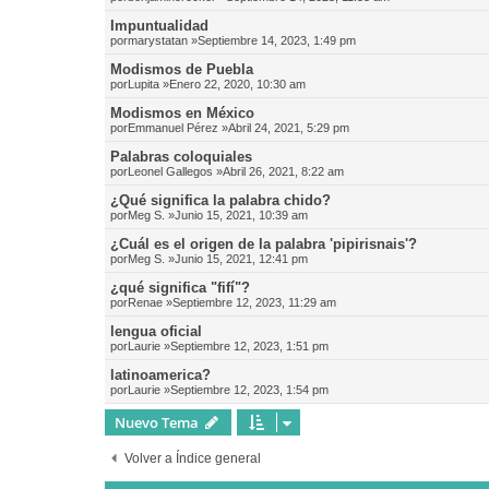
Impuntualidad
por
marystatan
»Septiembre 14, 2023, 1:49 pm
Modismos de Puebla
por
Lupita
»Enero 22, 2020, 10:30 am
Modismos en México
por
Emmanuel Pérez
»Abril 24, 2021, 5:29 pm
Palabras coloquiales
por
Leonel Gallegos
»Abril 26, 2021, 8:22 am
¿Qué significa la palabra chido?
por
Meg S.
»Junio 15, 2021, 10:39 am
¿Cuál es el origen de la palabra 'pipirisnais'?
por
Meg S.
»Junio 15, 2021, 12:41 pm
¿qué significa "fifí"?
por
Renae
»Septiembre 12, 2023, 11:29 am
lengua oficial
por
Laurie
»Septiembre 12, 2023, 1:51 pm
latinoamerica?
por
Laurie
»Septiembre 12, 2023, 1:54 pm
Nuevo Tema
Volver a Índice general