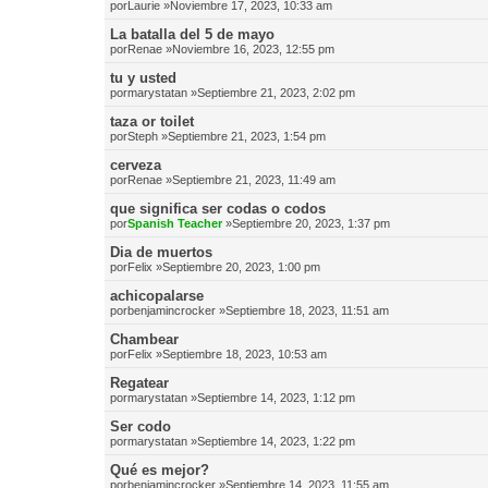
por
Laurie
»Noviembre 17, 2023, 10:33 am
La batalla del 5 de mayo
por
Renae
»Noviembre 16, 2023, 12:55 pm
tu y usted
por
marystatan
»Septiembre 21, 2023, 2:02 pm
taza or toilet
por
Steph
»Septiembre 21, 2023, 1:54 pm
cerveza
por
Renae
»Septiembre 21, 2023, 11:49 am
que significa ser codas o codos
por
Spanish Teacher
»Septiembre 20, 2023, 1:37 pm
Dia de muertos
por
Felix
»Septiembre 20, 2023, 1:00 pm
achicopalarse
por
benjamincrocker
»Septiembre 18, 2023, 11:51 am
Chambear
por
Felix
»Septiembre 18, 2023, 10:53 am
Regatear
por
marystatan
»Septiembre 14, 2023, 1:12 pm
Ser codo
por
marystatan
»Septiembre 14, 2023, 1:22 pm
Qué es mejor?
por
benjamincrocker
»Septiembre 14, 2023, 11:55 am