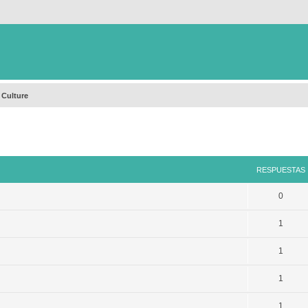
 Culture
queda avanzada
RESPUESTAS
0
1
1
1
1