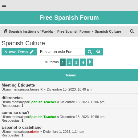
Free Spanish Forum
B
Spanish Institute of Puebla
Free Spanish Forum
Spanish Culture
u
Spanish Culture
s
Buscar
Búsqueda avanzad
Nuevo Tema
c
a
1
2
3
4
Siguiente
91 temas
r
Temas
Meeting Etiquette
Último mensajepor
James P.
«
Diciembre 15, 2023, 10:49 am
diferencias
Último mensajepor
Spanish Teacher
«
Diciembre 13, 2023, 12:06 pm
Respuestas:
1
como se dice?
Último mensajepor
Spanish Teacher
«
Diciembre 13, 2023, 10:58 am
Respuestas:
1
Español o castellano
Último mensajepor
admin
«
Diciembre 1, 2023, 1:14 pm
Respuestas:
1