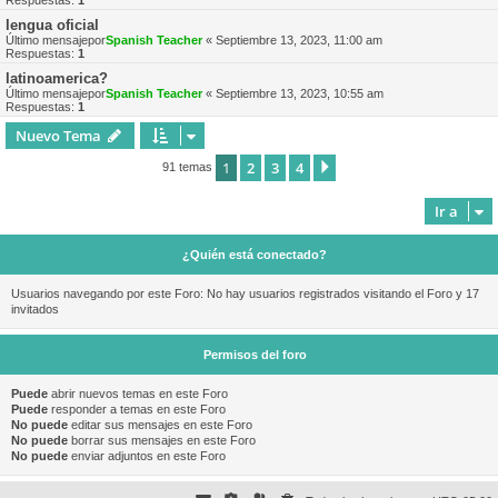
Respuestas:
1
lengua oficial
Último mensajepor
Spanish Teacher
«
Septiembre 13, 2023, 11:00 am
Respuestas:
1
latinoamerica?
Último mensajepor
Spanish Teacher
«
Septiembre 13, 2023, 10:55 am
Respuestas:
1
Nuevo Tema
1
2
3
4
Siguiente
91 temas
Ir a
¿Quién está conectado?
Usuarios navegando por este Foro: No hay usuarios registrados visitando el Foro y 17
invitados
Permisos del foro
Puede
abrir nuevos temas en este Foro
Puede
responder a temas en este Foro
No puede
editar sus mensajes en este Foro
No puede
borrar sus mensajes en este Foro
No puede
enviar adjuntos en este Foro