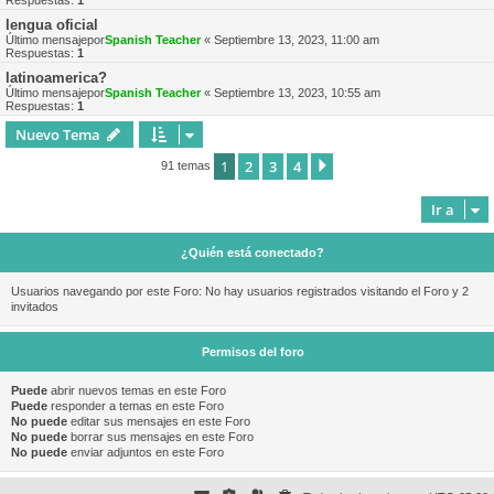
Respuestas:
1
lengua oficial
Último mensajepor
Spanish Teacher
«
Septiembre 13, 2023, 11:00 am
Respuestas:
1
latinoamerica?
Último mensajepor
Spanish Teacher
«
Septiembre 13, 2023, 10:55 am
Respuestas:
1
Nuevo Tema
1
2
3
4
Siguiente
91 temas
Ir a
¿Quién está conectado?
Usuarios navegando por este Foro: No hay usuarios registrados visitando el Foro y 2
invitados
Permisos del foro
Puede
abrir nuevos temas en este Foro
Puede
responder a temas en este Foro
No puede
editar sus mensajes en este Foro
No puede
borrar sus mensajes en este Foro
No puede
enviar adjuntos en este Foro