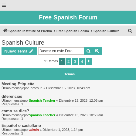
Free Spanish Forum
B
Spanish Institute of Puebla
Free Spanish Forum
Spanish Culture
u
Spanish Culture
s
Buscar
Búsqueda avanzad
Nuevo Tema
c
a
1
2
3
4
Siguiente
91 temas
r
Temas
Meeting Etiquette
Último mensajepor
James P.
«
Diciembre 15, 2023, 10:49 am
diferencias
Último mensajepor
Spanish Teacher
«
Diciembre 13, 2023, 12:06 pm
Respuestas:
1
como se dice?
Último mensajepor
Spanish Teacher
«
Diciembre 13, 2023, 10:58 am
Respuestas:
1
Español o castellano
Último mensajepor
admin
«
Diciembre 1, 2023, 1:14 pm
Respuestas:
1