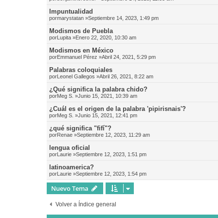
Impuntualidad
por
marystatan
»Septiembre 14, 2023, 1:49 pm
Modismos de Puebla
por
Lupita
»Enero 22, 2020, 10:30 am
Modismos en México
por
Emmanuel Pérez
»Abril 24, 2021, 5:29 pm
Palabras coloquiales
por
Leonel Gallegos
»Abril 26, 2021, 8:22 am
¿Qué significa la palabra chido?
por
Meg S.
»Junio 15, 2021, 10:39 am
¿Cuál es el origen de la palabra 'pipirisnais'?
por
Meg S.
»Junio 15, 2021, 12:41 pm
¿qué significa "fifí"?
por
Renae
»Septiembre 12, 2023, 11:29 am
lengua oficial
por
Laurie
»Septiembre 12, 2023, 1:51 pm
latinoamerica?
por
Laurie
»Septiembre 12, 2023, 1:54 pm
Nuevo Tema
Volver a Índice general