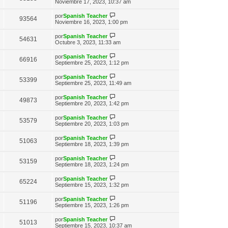
n
e
Noviembre 17, 2023, 10:37 am
o
t
e
s
r
m
i
a
ú
e
V
por
Spanish Teacher
m
93564
j
l
n
e
Noviembre 16, 2023, 1:00 pm
o
e
t
s
r
m
i
a
ú
e
V
por
Spanish Teacher
m
54631
j
l
n
e
Octubre 3, 2023, 11:33 am
o
e
t
s
r
m
i
a
ú
e
V
por
Spanish Teacher
m
66916
j
l
n
e
Septiembre 25, 2023, 1:12 pm
o
e
t
s
r
m
i
a
ú
e
V
por
Spanish Teacher
m
53399
j
l
n
e
Septiembre 25, 2023, 11:49 am
o
e
t
s
r
m
i
a
ú
e
V
por
Spanish Teacher
m
49873
j
l
n
e
Septiembre 20, 2023, 1:42 pm
o
e
t
s
r
m
i
a
ú
e
V
por
Spanish Teacher
m
53579
j
l
n
e
Septiembre 20, 2023, 1:03 pm
o
e
t
s
r
m
i
a
ú
e
V
por
Spanish Teacher
m
51063
j
l
n
e
Septiembre 18, 2023, 1:39 pm
o
e
t
s
r
m
i
a
ú
e
V
por
Spanish Teacher
m
53159
j
l
n
e
Septiembre 18, 2023, 1:24 pm
o
e
t
s
r
m
i
a
ú
e
V
por
Spanish Teacher
m
65224
j
l
n
e
Septiembre 15, 2023, 1:32 pm
o
e
t
s
r
m
i
a
ú
e
V
por
Spanish Teacher
m
51196
j
l
n
e
Septiembre 15, 2023, 1:26 pm
o
e
t
s
r
m
i
a
ú
e
V
por
Spanish Teacher
m
51013
j
l
n
e
Septiembre 15, 2023, 10:37 am
o