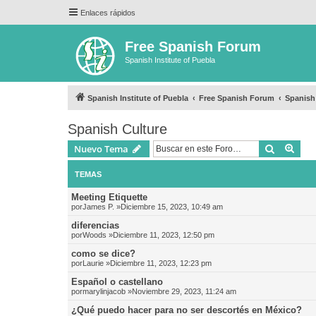
Enlaces rápidos
Free Spanish Forum
Spanish Institute of Puebla
Spanish Institute of Puebla
Free Spanish Forum
Spanish
Spanish Culture
Buscar
Bús
Nuevo Tema
TEMAS
Meeting Etiquette
por
James P.
»Diciembre 15, 2023, 10:49 am
diferencias
por
Woods
»Diciembre 11, 2023, 12:50 pm
como se dice?
por
Laurie
»Diciembre 11, 2023, 12:23 pm
Español o castellano
por
marylinjacob
»Noviembre 29, 2023, 11:24 am
¿Qué puedo hacer para no ser descortés en México?