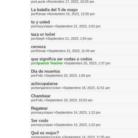
por
Laurie
»Noviembre 17, 2023, 10:33 am
La batalla del 5 de mayo
por
Renae
»Noviembre 16, 2023, 12:55 pm
tu y usted
por
marystatan
»Septiembre 21, 2023, 2:02 pm
taza or toilet
por
Steph
»Septiembre 21, 2023, 1:54 pm
cerveza
por
Renae
»Septiembre 21, 2023, 11:49 am
que significa ser codas o codos
por
Spanish Teacher
»Septiembre 20, 2023, 1:37 pm
Dia de muertos
por
Felix
»Septiembre 20, 2023, 1:00 pm
achicopalarse
por
benjamincrocker
»Septiembre 18, 2023, 11:51 am
Chambear
por
Felix
»Septiembre 18, 2023, 10:53 am
Regatear
por
marystatan
»Septiembre 14, 2023, 1:12 pm
Ser codo
por
marystatan
»Septiembre 14, 2023, 1:22 pm
Qué es mejor?
por
benjamincrocker
»Septiembre 14, 2023, 11:55 am