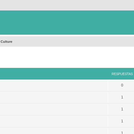
 Culture
queda avanzada
RESPUESTAS
0
1
1
1
1