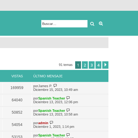
Buscar
Búsqueda avanza
1
2
3
4
Siguiente
91 temas
VISTAS
ÚLTIMO MENSAJE
V
por
James P.
169959
e
Diciembre 15, 2023, 10:49 am
r
ú
V
por
Spanish Teacher
64040
l
e
Diciembre 13, 2023, 12:06 pm
t
r
i
ú
V
por
Spanish Teacher
m
50852
l
e
Diciembre 13, 2023, 10:58 am
o
t
r
m
i
ú
V
e
por
admin
m
54054
l
e
n
Diciembre 1, 2023, 1:14 pm
o
t
r
s
m
i
ú
a
e
V
por
Spanish Teacher
m
53153
l
j