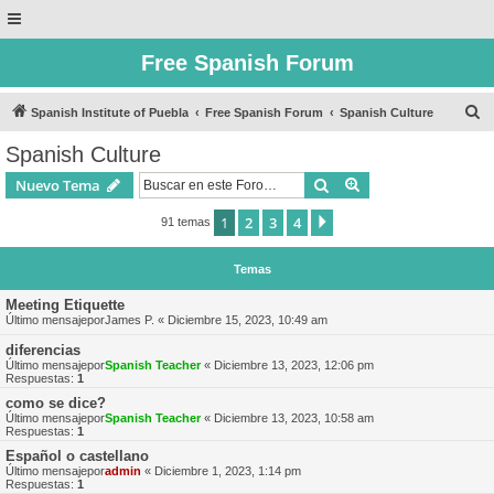
Free Spanish Forum
B
Spanish Institute of Puebla
Free Spanish Forum
Spanish Culture
u
Spanish Culture
s
Buscar
Búsqueda avanzad
Nuevo Tema
c
a
1
2
3
4
Siguiente
91 temas
r
Temas
Meeting Etiquette
Último mensajepor
James P.
«
Diciembre 15, 2023, 10:49 am
diferencias
Último mensajepor
Spanish Teacher
«
Diciembre 13, 2023, 12:06 pm
Respuestas:
1
como se dice?
Último mensajepor
Spanish Teacher
«
Diciembre 13, 2023, 10:58 am
Respuestas:
1
Español o castellano
Último mensajepor
admin
«
Diciembre 1, 2023, 1:14 pm
Respuestas:
1