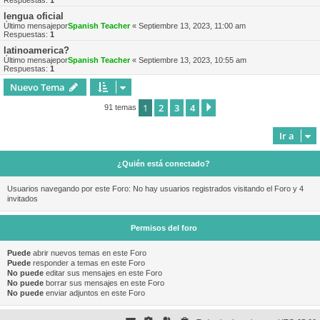
Respuestas:
1
lengua oficial
Último mensajepor
Spanish Teacher
«
Septiembre 13, 2023, 11:00 am
Respuestas:
1
latinoamerica?
Último mensajepor
Spanish Teacher
«
Septiembre 13, 2023, 10:55 am
Respuestas:
1
Nuevo Tema
1
2
3
4
Siguiente
91 temas
Ir a
¿Quién está conectado?
Usuarios navegando por este Foro: No hay usuarios registrados visitando el Foro y 4
invitados
Permisos del foro
Puede
abrir nuevos temas en este Foro
Puede
responder a temas en este Foro
No puede
editar sus mensajes en este Foro
No puede
borrar sus mensajes en este Foro
No puede
enviar adjuntos en este Foro