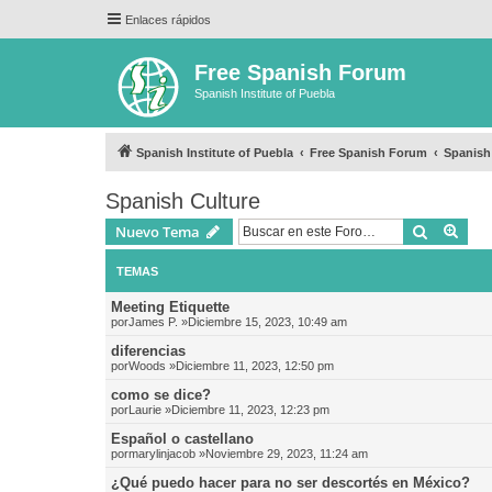
Enlaces rápidos
Free Spanish Forum
Spanish Institute of Puebla
Spanish Institute of Puebla
Free Spanish Forum
Spanish
Spanish Culture
Buscar
Bús
Nuevo Tema
TEMAS
Meeting Etiquette
por
James P.
»Diciembre 15, 2023, 10:49 am
diferencias
por
Woods
»Diciembre 11, 2023, 12:50 pm
como se dice?
por
Laurie
»Diciembre 11, 2023, 12:23 pm
Español o castellano
por
marylinjacob
»Noviembre 29, 2023, 11:24 am
¿Qué puedo hacer para no ser descortés en México?