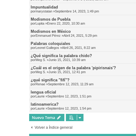
Impuntualidad
por
marystatan
»Septiembre 14, 2023, 1:49 pm
Modismos de Puebla
por
Lupita
»Enero 22, 2020, 10:30 am
Modismos en México
por
Emmanuel Pérez
»Abril 24, 2021, 5:29 pm
Palabras coloquiales
por
Leonel Gallegos
»Abril 26, 2021, 8:22 am
¿Qué significa la palabra chido?
por
Meg S.
»Junio 15, 2021, 10:39 am
¿Cuál es el origen de la palabra 'pipirisnais'?
por
Meg S.
»Junio 15, 2021, 12:41 pm
¿qué significa "fifí"?
por
Renae
»Septiembre 12, 2023, 11:29 am
lengua oficial
por
Laurie
»Septiembre 12, 2023, 1:51 pm
latinoamerica?
por
Laurie
»Septiembre 12, 2023, 1:54 pm
Nuevo Tema
Volver a Índice general