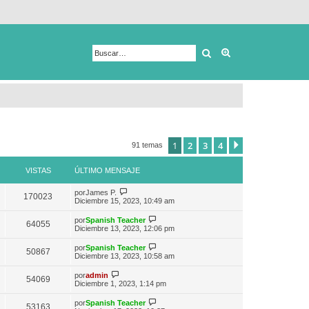
Buscar
Búsqueda avanza
1
2
3
4
Siguiente
91 temas
VISTAS
ÚLTIMO MENSAJE
V
por
James P.
170023
e
Diciembre 15, 2023, 10:49 am
r
ú
V
por
Spanish Teacher
64055
l
e
Diciembre 13, 2023, 12:06 pm
t
r
i
ú
V
por
Spanish Teacher
m
50867
l
e
Diciembre 13, 2023, 10:58 am
o
t
r
m
i
ú
V
e
por
admin
m
54069
l
e
n
Diciembre 1, 2023, 1:14 pm
o
t
r
s
m
i
ú
a
e
V
por
Spanish Teacher
m
53163
l
j