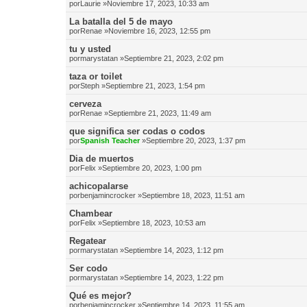
por
Laurie
»Noviembre 17, 2023, 10:33 am
La batalla del 5 de mayo
por
Renae
»Noviembre 16, 2023, 12:55 pm
tu y usted
por
marystatan
»Septiembre 21, 2023, 2:02 pm
taza or toilet
por
Steph
»Septiembre 21, 2023, 1:54 pm
cerveza
por
Renae
»Septiembre 21, 2023, 11:49 am
que significa ser codas o codos
por
Spanish Teacher
»Septiembre 20, 2023, 1:37 pm
Dia de muertos
por
Felix
»Septiembre 20, 2023, 1:00 pm
achicopalarse
por
benjamincrocker
»Septiembre 18, 2023, 11:51 am
Chambear
por
Felix
»Septiembre 18, 2023, 10:53 am
Regatear
por
marystatan
»Septiembre 14, 2023, 1:12 pm
Ser codo
por
marystatan
»Septiembre 14, 2023, 1:22 pm
Qué es mejor?
por
benjamincrocker
»Septiembre 14, 2023, 11:55 am