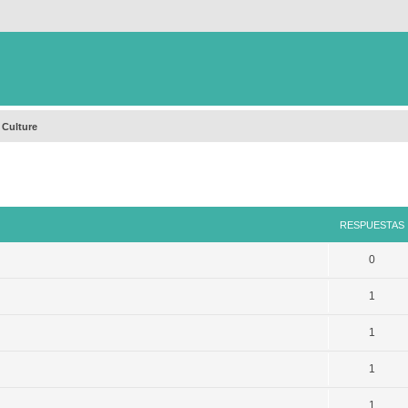
 Culture
queda avanzada
RESPUESTAS
0
1
1
1
1