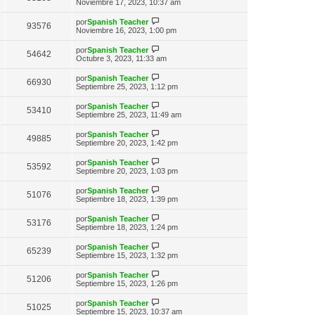
n
e
Noviembre 17, 2023, 10:37 am
o
t
e
s
r
m
i
a
ú
e
V
por
Spanish Teacher
m
93576
j
l
n
e
Noviembre 16, 2023, 1:00 pm
o
e
t
s
r
m
i
a
ú
e
V
por
Spanish Teacher
m
54642
j
l
n
e
Octubre 3, 2023, 11:33 am
o
e
t
s
r
m
i
a
ú
e
V
por
Spanish Teacher
m
66930
j
l
n
e
Septiembre 25, 2023, 1:12 pm
o
e
t
s
r
m
i
a
ú
e
V
por
Spanish Teacher
m
53410
j
l
n
e
Septiembre 25, 2023, 11:49 am
o
e
t
s
r
m
i
a
ú
e
V
por
Spanish Teacher
m
49885
j
l
n
e
Septiembre 20, 2023, 1:42 pm
o
e
t
s
r
m
i
a
ú
e
V
por
Spanish Teacher
m
53592
j
l
n
e
Septiembre 20, 2023, 1:03 pm
o
e
t
s
r
m
i
a
ú
e
V
por
Spanish Teacher
m
51076
j
l
n
e
Septiembre 18, 2023, 1:39 pm
o
e
t
s
r
m
i
a
ú
e
V
por
Spanish Teacher
m
53176
j
l
n
e
Septiembre 18, 2023, 1:24 pm
o
e
t
s
r
m
i
a
ú
e
V
por
Spanish Teacher
m
65239
j
l
n
e
Septiembre 15, 2023, 1:32 pm
o
e
t
s
r
m
i
a
ú
e
V
por
Spanish Teacher
m
51206
j
l
n
e
Septiembre 15, 2023, 1:26 pm
o
e
t
s
r
m
i
a
ú
e
V
por
Spanish Teacher
m
51025
j
l
n
e
Septiembre 15, 2023, 10:37 am
o