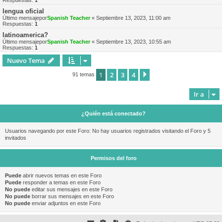
Respuestas:
1
lengua oficial
Último mensajepor
Spanish Teacher
«
Septiembre 13, 2023, 11:00 am
Respuestas:
1
latinoamerica?
Último mensajepor
Spanish Teacher
«
Septiembre 13, 2023, 10:55 am
Respuestas:
1
Nuevo Tema
1
2
3
4
Siguiente
91 temas
Ir a
¿Quién está conectado?
Usuarios navegando por este Foro: No hay usuarios registrados visitando el Foro y 5
invitados
Permisos del foro
Puede
abrir nuevos temas en este Foro
Puede
responder a temas en este Foro
No puede
editar sus mensajes en este Foro
No puede
borrar sus mensajes en este Foro
No puede
enviar adjuntos en este Foro