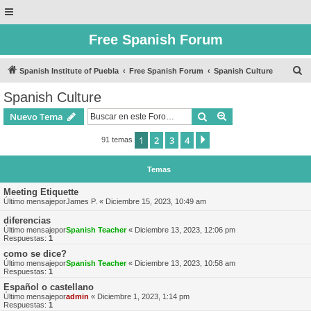
Free Spanish Forum
B
Spanish Institute of Puebla
Free Spanish Forum
Spanish Culture
u
Spanish Culture
s
Buscar
Búsqueda avanzad
Nuevo Tema
c
a
1
2
3
4
Siguiente
91 temas
r
Temas
Meeting Etiquette
Último mensajepor
James P.
«
Diciembre 15, 2023, 10:49 am
diferencias
Último mensajepor
Spanish Teacher
«
Diciembre 13, 2023, 12:06 pm
Respuestas:
1
como se dice?
Último mensajepor
Spanish Teacher
«
Diciembre 13, 2023, 10:58 am
Respuestas:
1
Español o castellano
Último mensajepor
admin
«
Diciembre 1, 2023, 1:14 pm
Respuestas:
1