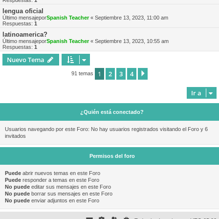
Respuestas:
1
lengua oficial
Último mensajepor
Spanish Teacher
«
Septiembre 13, 2023, 11:00 am
Respuestas:
1
latinoamerica?
Último mensajepor
Spanish Teacher
«
Septiembre 13, 2023, 10:55 am
Respuestas:
1
Nuevo Tema
1
2
3
4
Siguiente
91 temas
Ir a
¿Quién está conectado?
Usuarios navegando por este Foro: No hay usuarios registrados visitando el Foro y 6
invitados
Permisos del foro
Puede
abrir nuevos temas en este Foro
Puede
responder a temas en este Foro
No puede
editar sus mensajes en este Foro
No puede
borrar sus mensajes en este Foro
No puede
enviar adjuntos en este Foro