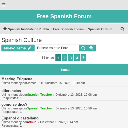
Free Spanish Forum
B
Spanish Institute of Puebla
Free Spanish Forum
Spanish Culture
u
Spanish Culture
s
Buscar
Búsqueda avanzad
Nuevo Tema
c
a
1
2
3
4
Siguiente
91 temas
r
Temas
Meeting Etiquette
Último mensajepor
James P.
«
Diciembre 15, 2023, 10:49 am
diferencias
Último mensajepor
Spanish Teacher
«
Diciembre 13, 2023, 12:06 pm
Respuestas:
1
como se dice?
Último mensajepor
Spanish Teacher
«
Diciembre 13, 2023, 10:58 am
Respuestas:
1
Español o castellano
Último mensajepor
admin
«
Diciembre 1, 2023, 1:14 pm
Respuestas:
1