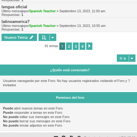
Respuestas:
1
lengua oficial
Último mensajepor
Spanish Teacher
«
Septiembre 13, 2023, 11:00 am
Respuestas:
1
latinoamerica?
Último mensajepor
Spanish Teacher
«
Septiembre 13, 2023, 10:55 am
Respuestas:
1
Nuevo Tema
1
2
3
4
Siguiente
91 temas
Ir a
¿Quién está conectado?
Usuarios navegando por este Foro: No hay usuarios registrados visitando el Foro y 7
invitados
Permisos del foro
Puede
abrir nuevos temas en este Foro
Puede
responder a temas en este Foro
No puede
editar sus mensajes en este Foro
No puede
borrar sus mensajes en este Foro
No puede
enviar adjuntos en este Foro