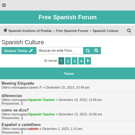
Free Spanish Forum
B
Spanish Institute of Puebla
Free Spanish Forum
Spanish Culture
u
Spanish Culture
s
Buscar
Búsqueda avanzad
Nuevo Tema
c
a
1
2
3
4
Siguiente
91 temas
r
Temas
Meeting Etiquette
Último mensajepor
James P.
«
Diciembre 15, 2023, 10:49 am
diferencias
Último mensajepor
Spanish Teacher
«
Diciembre 13, 2023, 12:06 pm
Respuestas:
1
como se dice?
Último mensajepor
Spanish Teacher
«
Diciembre 13, 2023, 10:58 am
Respuestas:
1
Español o castellano
Último mensajepor
admin
«
Diciembre 1, 2023, 1:14 pm
Respuestas:
1