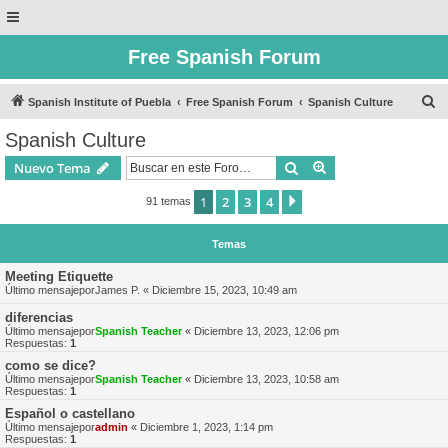
Free Spanish Forum
B
Spanish Institute of Puebla
Free Spanish Forum
Spanish Culture
u
Spanish Culture
s
Buscar
Búsqueda avanzad
Nuevo Tema
c
a
1
2
3
4
Siguiente
91 temas
r
Temas
Meeting Etiquette
Último mensajepor
James P.
«
Diciembre 15, 2023, 10:49 am
diferencias
Último mensajepor
Spanish Teacher
«
Diciembre 13, 2023, 12:06 pm
Respuestas:
1
como se dice?
Último mensajepor
Spanish Teacher
«
Diciembre 13, 2023, 10:58 am
Respuestas:
1
Español o castellano
Último mensajepor
admin
«
Diciembre 1, 2023, 1:14 pm
Respuestas:
1