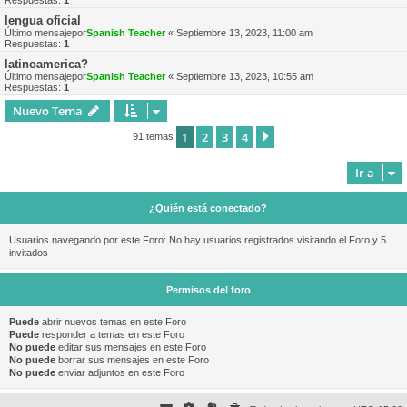
Respuestas:
1
lengua oficial
Último mensajepor
Spanish Teacher
«
Septiembre 13, 2023, 11:00 am
Respuestas:
1
latinoamerica?
Último mensajepor
Spanish Teacher
«
Septiembre 13, 2023, 10:55 am
Respuestas:
1
Nuevo Tema
1
2
3
4
Siguiente
91 temas
Ir a
¿Quién está conectado?
Usuarios navegando por este Foro: No hay usuarios registrados visitando el Foro y 5
invitados
Permisos del foro
Puede
abrir nuevos temas en este Foro
Puede
responder a temas en este Foro
No puede
editar sus mensajes en este Foro
No puede
borrar sus mensajes en este Foro
No puede
enviar adjuntos en este Foro