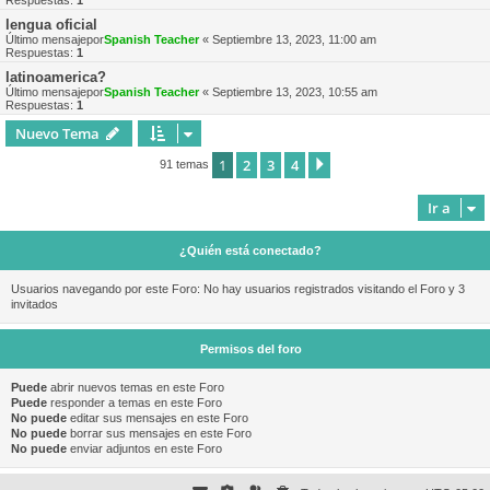
Respuestas:
1
lengua oficial
Último mensajepor
Spanish Teacher
«
Septiembre 13, 2023, 11:00 am
Respuestas:
1
latinoamerica?
Último mensajepor
Spanish Teacher
«
Septiembre 13, 2023, 10:55 am
Respuestas:
1
Nuevo Tema
1
2
3
4
Siguiente
91 temas
Ir a
¿Quién está conectado?
Usuarios navegando por este Foro: No hay usuarios registrados visitando el Foro y 3
invitados
Permisos del foro
Puede
abrir nuevos temas en este Foro
Puede
responder a temas en este Foro
No puede
editar sus mensajes en este Foro
No puede
borrar sus mensajes en este Foro
No puede
enviar adjuntos en este Foro