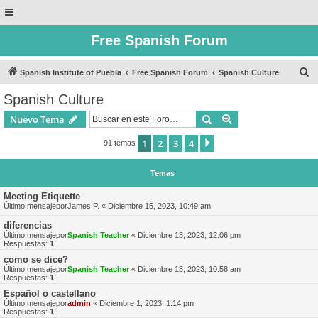
Free Spanish Forum
B
Spanish Institute of Puebla
Free Spanish Forum
Spanish Culture
u
Spanish Culture
s
Buscar
Búsqueda avanzad
Nuevo Tema
c
a
1
2
3
4
Siguiente
91 temas
r
Temas
Meeting Etiquette
Último mensajepor
James P.
«
Diciembre 15, 2023, 10:49 am
diferencias
Último mensajepor
Spanish Teacher
«
Diciembre 13, 2023, 12:06 pm
Respuestas:
1
como se dice?
Último mensajepor
Spanish Teacher
«
Diciembre 13, 2023, 10:58 am
Respuestas:
1
Español o castellano
Último mensajepor
admin
«
Diciembre 1, 2023, 1:14 pm
Respuestas:
1