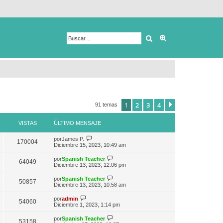
Buscar
Búsqueda avanza
1
2
3
4
Siguiente
91 temas
VISTAS
ÚLTIMO MENSAJE
V
por
James P.
170004
e
Diciembre 15, 2023, 10:49 am
r
ú
V
por
Spanish Teacher
64049
l
e
Diciembre 13, 2023, 12:06 pm
t
r
i
ú
V
por
Spanish Teacher
m
50857
l
e
Diciembre 13, 2023, 10:58 am
o
t
r
m
i
ú
V
e
por
admin
m
54060
l
e
n
Diciembre 1, 2023, 1:14 pm
o
t
r
s
m
i
ú
a
e
V
por
Spanish Teacher
m
53158
l
j