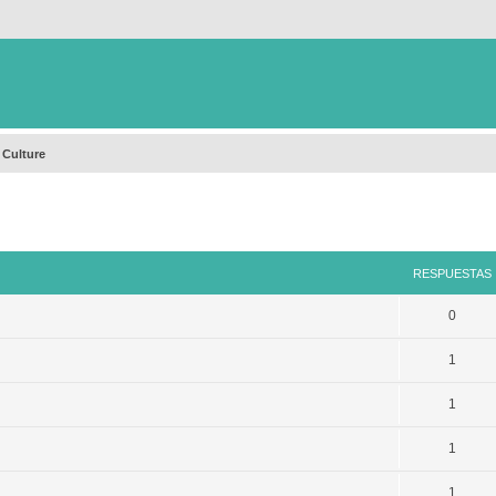
 Culture
queda avanzada
RESPUESTAS
0
1
1
1
1