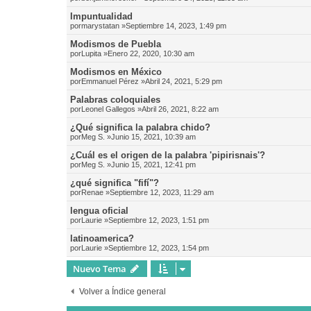
Impuntualidad
por
marystatan
»Septiembre 14, 2023, 1:49 pm
Modismos de Puebla
por
Lupita
»Enero 22, 2020, 10:30 am
Modismos en México
por
Emmanuel Pérez
»Abril 24, 2021, 5:29 pm
Palabras coloquiales
por
Leonel Gallegos
»Abril 26, 2021, 8:22 am
¿Qué significa la palabra chido?
por
Meg S.
»Junio 15, 2021, 10:39 am
¿Cuál es el origen de la palabra 'pipirisnais'?
por
Meg S.
»Junio 15, 2021, 12:41 pm
¿qué significa "fifí"?
por
Renae
»Septiembre 12, 2023, 11:29 am
lengua oficial
por
Laurie
»Septiembre 12, 2023, 1:51 pm
latinoamerica?
por
Laurie
»Septiembre 12, 2023, 1:54 pm
Nuevo Tema
Volver a Índice general