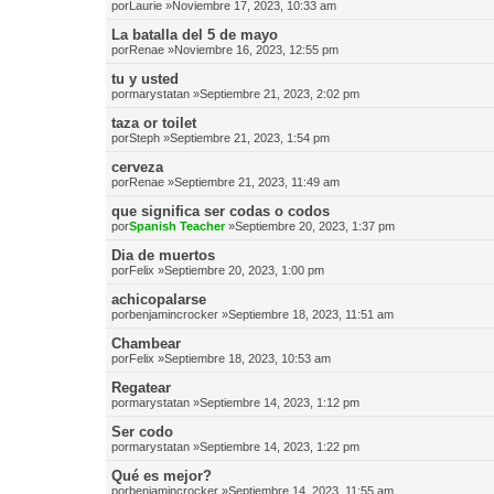
por
Laurie
»Noviembre 17, 2023, 10:33 am
La batalla del 5 de mayo
por
Renae
»Noviembre 16, 2023, 12:55 pm
tu y usted
por
marystatan
»Septiembre 21, 2023, 2:02 pm
taza or toilet
por
Steph
»Septiembre 21, 2023, 1:54 pm
cerveza
por
Renae
»Septiembre 21, 2023, 11:49 am
que significa ser codas o codos
por
Spanish Teacher
»Septiembre 20, 2023, 1:37 pm
Dia de muertos
por
Felix
»Septiembre 20, 2023, 1:00 pm
achicopalarse
por
benjamincrocker
»Septiembre 18, 2023, 11:51 am
Chambear
por
Felix
»Septiembre 18, 2023, 10:53 am
Regatear
por
marystatan
»Septiembre 14, 2023, 1:12 pm
Ser codo
por
marystatan
»Septiembre 14, 2023, 1:22 pm
Qué es mejor?
por
benjamincrocker
»Septiembre 14, 2023, 11:55 am