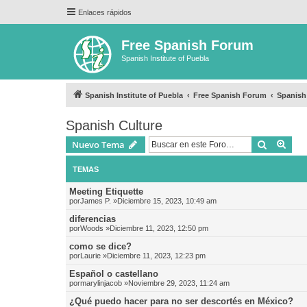
Enlaces rápidos
Free Spanish Forum
Spanish Institute of Puebla
Spanish Institute of Puebla
Free Spanish Forum
Spanish
Spanish Culture
Buscar
Bús
Nuevo Tema
TEMAS
Meeting Etiquette
por
James P.
»Diciembre 15, 2023, 10:49 am
diferencias
por
Woods
»Diciembre 11, 2023, 12:50 pm
como se dice?
por
Laurie
»Diciembre 11, 2023, 12:23 pm
Español o castellano
por
marylinjacob
»Noviembre 29, 2023, 11:24 am
¿Qué puedo hacer para no ser descortés en México?