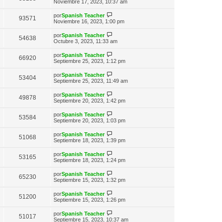
n
e
Noviembre 17, 2023, 10:37 am
o
t
e
s
r
m
i
a
ú
e
V
por
Spanish Teacher
m
93571
j
l
n
e
Noviembre 16, 2023, 1:00 pm
o
e
t
s
r
m
i
a
ú
e
V
por
Spanish Teacher
m
54638
j
l
n
e
Octubre 3, 2023, 11:33 am
o
e
t
s
r
m
i
a
ú
e
V
por
Spanish Teacher
m
66920
j
l
n
e
Septiembre 25, 2023, 1:12 pm
o
e
t
s
r
m
i
a
ú
e
V
por
Spanish Teacher
m
53404
j
l
n
e
Septiembre 25, 2023, 11:49 am
o
e
t
s
r
m
i
a
ú
e
V
por
Spanish Teacher
m
49878
j
l
n
e
Septiembre 20, 2023, 1:42 pm
o
e
t
s
r
m
i
a
ú
e
V
por
Spanish Teacher
m
53584
j
l
n
e
Septiembre 20, 2023, 1:03 pm
o
e
t
s
r
m
i
a
ú
e
V
por
Spanish Teacher
m
51068
j
l
n
e
Septiembre 18, 2023, 1:39 pm
o
e
t
s
r
m
i
a
ú
e
V
por
Spanish Teacher
m
53165
j
l
n
e
Septiembre 18, 2023, 1:24 pm
o
e
t
s
r
m
i
a
ú
e
V
por
Spanish Teacher
m
65230
j
l
n
e
Septiembre 15, 2023, 1:32 pm
o
e
t
s
r
m
i
a
ú
e
V
por
Spanish Teacher
m
51200
j
l
n
e
Septiembre 15, 2023, 1:26 pm
o
e
t
s
r
m
i
a
ú
e
V
por
Spanish Teacher
m
51017
j
l
n
e
Septiembre 15, 2023, 10:37 am
o