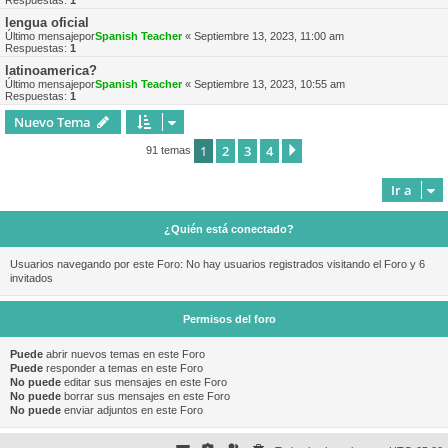
Respuestas:
1
lengua oficial
Último mensajepor
Spanish Teacher
«
Septiembre 13, 2023, 11:00 am
Respuestas:
1
latinoamerica?
Último mensajepor
Spanish Teacher
«
Septiembre 13, 2023, 10:55 am
Respuestas:
1
Nuevo Tema
1
2
3
4
Siguiente
91 temas
Ir a
¿Quién está conectado?
Usuarios navegando por este Foro: No hay usuarios registrados visitando el Foro y 6
invitados
Permisos del foro
Puede
abrir nuevos temas en este Foro
Puede
responder a temas en este Foro
No puede
editar sus mensajes en este Foro
No puede
borrar sus mensajes en este Foro
No puede
enviar adjuntos en este Foro