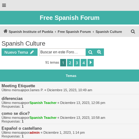
Free Spanish Forum
B
Spanish Institute of Puebla
Free Spanish Forum
Spanish Culture
u
Spanish Culture
s
Buscar
Búsqueda avanzad
Nuevo Tema
c
a
1
2
3
4
Siguiente
91 temas
r
Temas
Meeting Etiquette
Último mensajepor
James P.
«
Diciembre 15, 2023, 10:49 am
diferencias
Último mensajepor
Spanish Teacher
«
Diciembre 13, 2023, 12:06 pm
Respuestas:
1
como se dice?
Último mensajepor
Spanish Teacher
«
Diciembre 13, 2023, 10:58 am
Respuestas:
1
Español o castellano
Último mensajepor
admin
«
Diciembre 1, 2023, 1:14 pm
Respuestas:
1