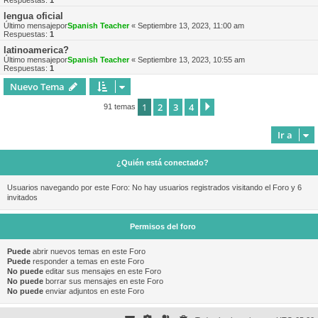
Respuestas:
1
lengua oficial
Último mensajepor
Spanish Teacher
«
Septiembre 13, 2023, 11:00 am
Respuestas:
1
latinoamerica?
Último mensajepor
Spanish Teacher
«
Septiembre 13, 2023, 10:55 am
Respuestas:
1
Nuevo Tema
1
2
3
4
Siguiente
91 temas
Ir a
¿Quién está conectado?
Usuarios navegando por este Foro: No hay usuarios registrados visitando el Foro y 6
invitados
Permisos del foro
Puede
abrir nuevos temas en este Foro
Puede
responder a temas en este Foro
No puede
editar sus mensajes en este Foro
No puede
borrar sus mensajes en este Foro
No puede
enviar adjuntos en este Foro