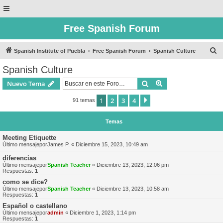
Free Spanish Forum
B
Spanish Institute of Puebla
Free Spanish Forum
Spanish Culture
u
Spanish Culture
s
Buscar
Búsqueda avanzad
Nuevo Tema
c
a
1
2
3
4
Siguiente
91 temas
r
Temas
Meeting Etiquette
Último mensajepor
James P.
«
Diciembre 15, 2023, 10:49 am
diferencias
Último mensajepor
Spanish Teacher
«
Diciembre 13, 2023, 12:06 pm
Respuestas:
1
como se dice?
Último mensajepor
Spanish Teacher
«
Diciembre 13, 2023, 10:58 am
Respuestas:
1
Español o castellano
Último mensajepor
admin
«
Diciembre 1, 2023, 1:14 pm
Respuestas:
1