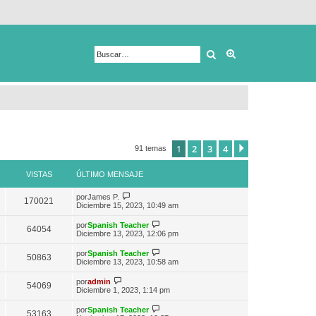
Buscar
Búsqueda avanza
1
2
3
4
Siguiente
91 temas
VISTAS
ÚLTIMO MENSAJE
V
por
James P.
170021
e
Diciembre 15, 2023, 10:49 am
r
ú
V
por
Spanish Teacher
64054
l
e
Diciembre 13, 2023, 12:06 pm
t
r
i
ú
V
por
Spanish Teacher
m
50863
l
e
Diciembre 13, 2023, 10:58 am
o
t
r
m
i
ú
V
e
por
admin
m
54069
l
e
n
Diciembre 1, 2023, 1:14 pm
o
t
r
s
m
i
ú
a
e
V
por
Spanish Teacher
m
53163
l
j