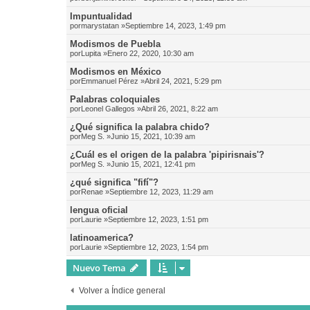
Impuntualidad
por
marystatan
»Septiembre 14, 2023, 1:49 pm
Modismos de Puebla
por
Lupita
»Enero 22, 2020, 10:30 am
Modismos en México
por
Emmanuel Pérez
»Abril 24, 2021, 5:29 pm
Palabras coloquiales
por
Leonel Gallegos
»Abril 26, 2021, 8:22 am
¿Qué significa la palabra chido?
por
Meg S.
»Junio 15, 2021, 10:39 am
¿Cuál es el origen de la palabra 'pipirisnais'?
por
Meg S.
»Junio 15, 2021, 12:41 pm
¿qué significa "fifí"?
por
Renae
»Septiembre 12, 2023, 11:29 am
lengua oficial
por
Laurie
»Septiembre 12, 2023, 1:51 pm
latinoamerica?
por
Laurie
»Septiembre 12, 2023, 1:54 pm
Nuevo Tema
Volver a Índice general