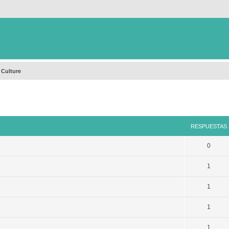
 Culture
queda avanzada
RESPUESTAS
0
1
1
1
1