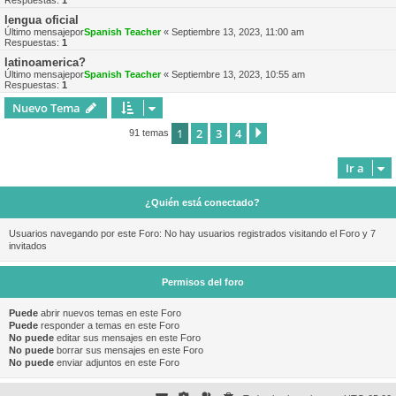
Respuestas:
1
lengua oficial
Último mensajepor
Spanish Teacher
«
Septiembre 13, 2023, 11:00 am
Respuestas:
1
latinoamerica?
Último mensajepor
Spanish Teacher
«
Septiembre 13, 2023, 10:55 am
Respuestas:
1
Nuevo Tema
1
2
3
4
Siguiente
91 temas
Ir a
¿Quién está conectado?
Usuarios navegando por este Foro: No hay usuarios registrados visitando el Foro y 7
invitados
Permisos del foro
Puede
abrir nuevos temas en este Foro
Puede
responder a temas en este Foro
No puede
editar sus mensajes en este Foro
No puede
borrar sus mensajes en este Foro
No puede
enviar adjuntos en este Foro