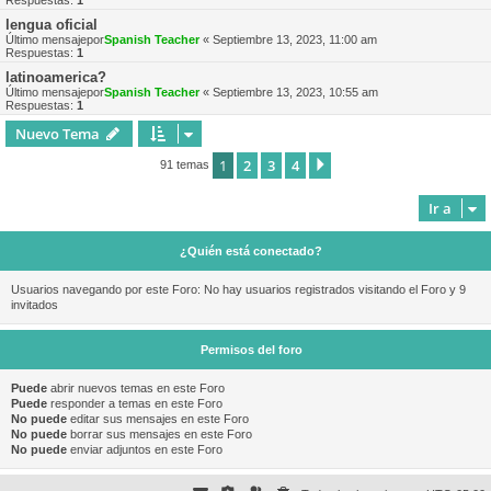
Respuestas:
1
lengua oficial
Último mensajepor
Spanish Teacher
«
Septiembre 13, 2023, 11:00 am
Respuestas:
1
latinoamerica?
Último mensajepor
Spanish Teacher
«
Septiembre 13, 2023, 10:55 am
Respuestas:
1
Nuevo Tema
1
2
3
4
Siguiente
91 temas
Ir a
¿Quién está conectado?
Usuarios navegando por este Foro: No hay usuarios registrados visitando el Foro y 9
invitados
Permisos del foro
Puede
abrir nuevos temas en este Foro
Puede
responder a temas en este Foro
No puede
editar sus mensajes en este Foro
No puede
borrar sus mensajes en este Foro
No puede
enviar adjuntos en este Foro