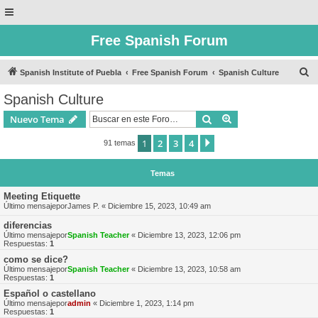
Free Spanish Forum
B
Spanish Institute of Puebla
Free Spanish Forum
Spanish Culture
u
Spanish Culture
s
Buscar
Búsqueda avanzad
Nuevo Tema
c
a
1
2
3
4
Siguiente
91 temas
r
Temas
Meeting Etiquette
Último mensajepor
James P.
«
Diciembre 15, 2023, 10:49 am
diferencias
Último mensajepor
Spanish Teacher
«
Diciembre 13, 2023, 12:06 pm
Respuestas:
1
como se dice?
Último mensajepor
Spanish Teacher
«
Diciembre 13, 2023, 10:58 am
Respuestas:
1
Español o castellano
Último mensajepor
admin
«
Diciembre 1, 2023, 1:14 pm
Respuestas:
1