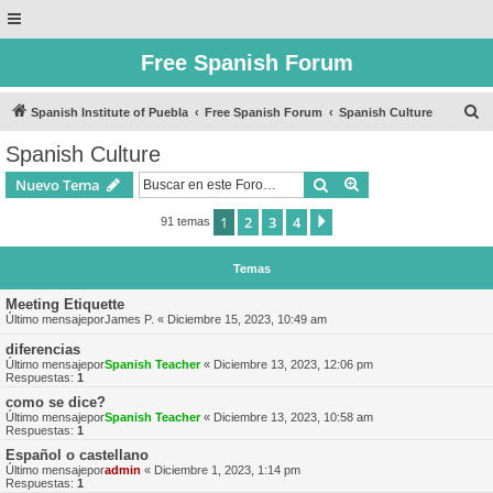
Free Spanish Forum
B
Spanish Institute of Puebla
Free Spanish Forum
Spanish Culture
u
Spanish Culture
s
Buscar
Búsqueda avanzad
Nuevo Tema
c
a
1
2
3
4
Siguiente
91 temas
r
Temas
Meeting Etiquette
Último mensajepor
James P.
«
Diciembre 15, 2023, 10:49 am
diferencias
Último mensajepor
Spanish Teacher
«
Diciembre 13, 2023, 12:06 pm
Respuestas:
1
como se dice?
Último mensajepor
Spanish Teacher
«
Diciembre 13, 2023, 10:58 am
Respuestas:
1
Español o castellano
Último mensajepor
admin
«
Diciembre 1, 2023, 1:14 pm
Respuestas:
1