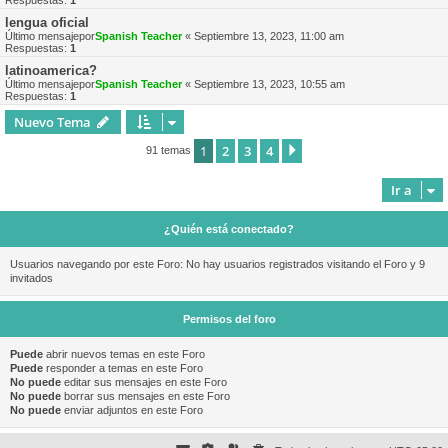
Respuestas:
1
lengua oficial
Último mensajepor
Spanish Teacher
«
Septiembre 13, 2023, 11:00 am
Respuestas:
1
latinoamerica?
Último mensajepor
Spanish Teacher
«
Septiembre 13, 2023, 10:55 am
Respuestas:
1
Nuevo Tema
1
2
3
4
Siguiente
91 temas
Ir a
¿Quién está conectado?
Usuarios navegando por este Foro: No hay usuarios registrados visitando el Foro y 9
invitados
Permisos del foro
Puede
abrir nuevos temas en este Foro
Puede
responder a temas en este Foro
No puede
editar sus mensajes en este Foro
No puede
borrar sus mensajes en este Foro
No puede
enviar adjuntos en este Foro