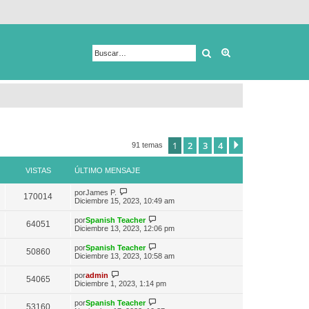
Buscar
Búsqueda avanza
1
2
3
4
Siguiente
91 temas
VISTAS
ÚLTIMO MENSAJE
V
por
James P.
170014
e
Diciembre 15, 2023, 10:49 am
r
ú
V
por
Spanish Teacher
64051
l
e
Diciembre 13, 2023, 12:06 pm
t
r
i
ú
V
por
Spanish Teacher
m
50860
l
e
Diciembre 13, 2023, 10:58 am
o
t
r
m
i
ú
V
e
por
admin
m
54065
l
e
n
Diciembre 1, 2023, 1:14 pm
o
t
r
s
m
i
ú
a
e
V
por
Spanish Teacher
m
53160
l
j