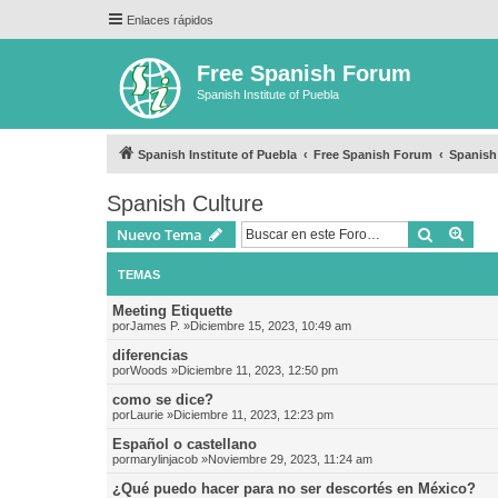
Enlaces rápidos
Free Spanish Forum
Spanish Institute of Puebla
Spanish Institute of Puebla
Free Spanish Forum
Spanish
Spanish Culture
Buscar
Bús
Nuevo Tema
TEMAS
Meeting Etiquette
por
James P.
»Diciembre 15, 2023, 10:49 am
diferencias
por
Woods
»Diciembre 11, 2023, 12:50 pm
como se dice?
por
Laurie
»Diciembre 11, 2023, 12:23 pm
Español o castellano
por
marylinjacob
»Noviembre 29, 2023, 11:24 am
¿Qué puedo hacer para no ser descortés en México?