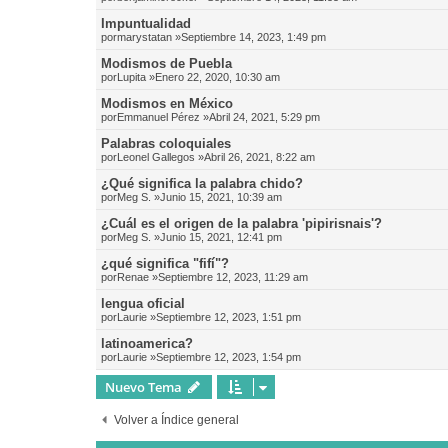
Impuntualidad
por
marystatan
»Septiembre 14, 2023, 1:49 pm
Modismos de Puebla
por
Lupita
»Enero 22, 2020, 10:30 am
Modismos en México
por
Emmanuel Pérez
»Abril 24, 2021, 5:29 pm
Palabras coloquiales
por
Leonel Gallegos
»Abril 26, 2021, 8:22 am
¿Qué significa la palabra chido?
por
Meg S.
»Junio 15, 2021, 10:39 am
¿Cuál es el origen de la palabra 'pipirisnais'?
por
Meg S.
»Junio 15, 2021, 12:41 pm
¿qué significa "fifí"?
por
Renae
»Septiembre 12, 2023, 11:29 am
lengua oficial
por
Laurie
»Septiembre 12, 2023, 1:51 pm
latinoamerica?
por
Laurie
»Septiembre 12, 2023, 1:54 pm
Nuevo Tema
Volver a Índice general