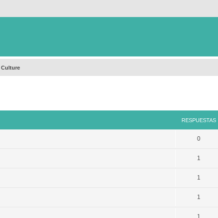
 Culture
queda avanzada
RESPUESTAS
0
1
1
1
1