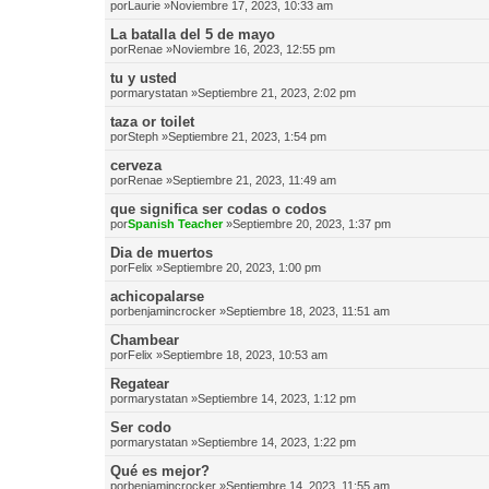
por
Laurie
»Noviembre 17, 2023, 10:33 am
La batalla del 5 de mayo
por
Renae
»Noviembre 16, 2023, 12:55 pm
tu y usted
por
marystatan
»Septiembre 21, 2023, 2:02 pm
taza or toilet
por
Steph
»Septiembre 21, 2023, 1:54 pm
cerveza
por
Renae
»Septiembre 21, 2023, 11:49 am
que significa ser codas o codos
por
Spanish Teacher
»Septiembre 20, 2023, 1:37 pm
Dia de muertos
por
Felix
»Septiembre 20, 2023, 1:00 pm
achicopalarse
por
benjamincrocker
»Septiembre 18, 2023, 11:51 am
Chambear
por
Felix
»Septiembre 18, 2023, 10:53 am
Regatear
por
marystatan
»Septiembre 14, 2023, 1:12 pm
Ser codo
por
marystatan
»Septiembre 14, 2023, 1:22 pm
Qué es mejor?
por
benjamincrocker
»Septiembre 14, 2023, 11:55 am