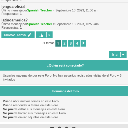
Respuestas:
1
lengua oficial
Último mensajepor
Spanish Teacher
«
Septiembre 13, 2023, 11:00 am
Respuestas:
1
latinoamerica?
Último mensajepor
Spanish Teacher
«
Septiembre 13, 2023, 10:55 am
Respuestas:
1
Nuevo Tema
1
2
3
4
Siguiente
91 temas
Ir a
¿Quién está conectado?
Usuarios navegando por este Foro: No hay usuarios registrados visitando el Foro y 8
invitados
Permisos del foro
Puede
abrir nuevos temas en este Foro
Puede
responder a temas en este Foro
No puede
editar sus mensajes en este Foro
No puede
borrar sus mensajes en este Foro
No puede
enviar adjuntos en este Foro