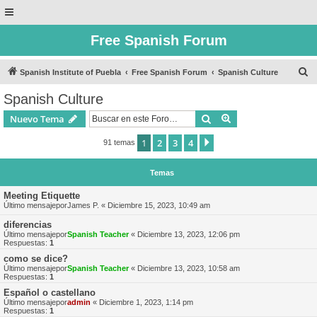
Free Spanish Forum
B
Spanish Institute of Puebla
Free Spanish Forum
Spanish Culture
u
Spanish Culture
s
Buscar
Búsqueda avanzad
Nuevo Tema
c
a
1
2
3
4
Siguiente
91 temas
r
Temas
Meeting Etiquette
Último mensajepor
James P.
«
Diciembre 15, 2023, 10:49 am
diferencias
Último mensajepor
Spanish Teacher
«
Diciembre 13, 2023, 12:06 pm
Respuestas:
1
como se dice?
Último mensajepor
Spanish Teacher
«
Diciembre 13, 2023, 10:58 am
Respuestas:
1
Español o castellano
Último mensajepor
admin
«
Diciembre 1, 2023, 1:14 pm
Respuestas:
1