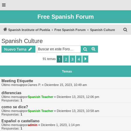
Free Spanish Forum
B
Spanish Institute of Puebla
Free Spanish Forum
Spanish Culture
u
Spanish Culture
s
Buscar
Búsqueda avanzad
Nuevo Tema
c
a
1
2
3
4
Siguiente
91 temas
r
Temas
Meeting Etiquette
Último mensajepor
James P.
«
Diciembre 15, 2023, 10:49 am
diferencias
Último mensajepor
Spanish Teacher
«
Diciembre 13, 2023, 12:06 pm
Respuestas:
1
como se dice?
Último mensajepor
Spanish Teacher
«
Diciembre 13, 2023, 10:58 am
Respuestas:
1
Español o castellano
Último mensajepor
admin
«
Diciembre 1, 2023, 1:14 pm
Respuestas:
1