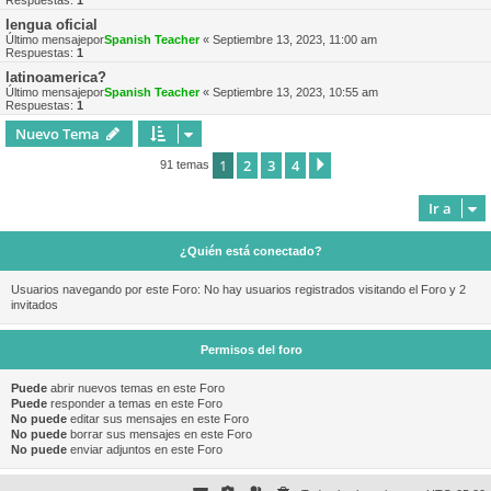
Respuestas:
1
lengua oficial
Último mensajepor
Spanish Teacher
«
Septiembre 13, 2023, 11:00 am
Respuestas:
1
latinoamerica?
Último mensajepor
Spanish Teacher
«
Septiembre 13, 2023, 10:55 am
Respuestas:
1
Nuevo Tema
1
2
3
4
Siguiente
91 temas
Ir a
¿Quién está conectado?
Usuarios navegando por este Foro: No hay usuarios registrados visitando el Foro y 2
invitados
Permisos del foro
Puede
abrir nuevos temas en este Foro
Puede
responder a temas en este Foro
No puede
editar sus mensajes en este Foro
No puede
borrar sus mensajes en este Foro
No puede
enviar adjuntos en este Foro