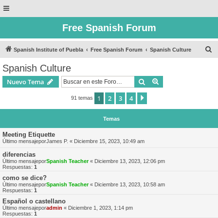
Free Spanish Forum
B
Spanish Institute of Puebla
Free Spanish Forum
Spanish Culture
u
Spanish Culture
s
Buscar
Búsqueda avanzad
Nuevo Tema
c
a
1
2
3
4
Siguiente
91 temas
r
Temas
Meeting Etiquette
Último mensajepor
James P.
«
Diciembre 15, 2023, 10:49 am
diferencias
Último mensajepor
Spanish Teacher
«
Diciembre 13, 2023, 12:06 pm
Respuestas:
1
como se dice?
Último mensajepor
Spanish Teacher
«
Diciembre 13, 2023, 10:58 am
Respuestas:
1
Español o castellano
Último mensajepor
admin
«
Diciembre 1, 2023, 1:14 pm
Respuestas:
1