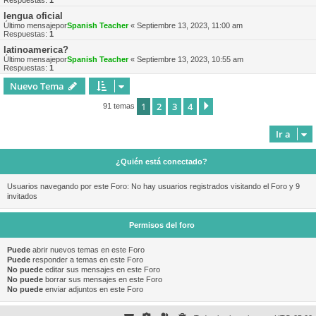
Respuestas:
1
lengua oficial
Último mensajepor
Spanish Teacher
«
Septiembre 13, 2023, 11:00 am
Respuestas:
1
latinoamerica?
Último mensajepor
Spanish Teacher
«
Septiembre 13, 2023, 10:55 am
Respuestas:
1
Nuevo Tema
1
2
3
4
Siguiente
91 temas
Ir a
¿Quién está conectado?
Usuarios navegando por este Foro: No hay usuarios registrados visitando el Foro y 9
invitados
Permisos del foro
Puede
abrir nuevos temas en este Foro
Puede
responder a temas en este Foro
No puede
editar sus mensajes en este Foro
No puede
borrar sus mensajes en este Foro
No puede
enviar adjuntos en este Foro